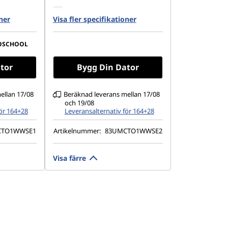
PCIe Gen4
1 TB SSD M.2 2242 PCIe Gen4
oner
Visa fler specifikationer
QLC
× 1 200),
15,3" WQXGA (2 560 × 1 600),
rm, 45 %
OLED, reflex, pekskärm, HDR 1
OSCHOOL
t), 60 Hz,
000 True Black, 100 % DCI-P3,
500 cd/m² (nit), 165 Hz, låg
tor
Bygg Din Dator
avgivning av blått ljus, glas
ellan 17/08
Beräknad leverans mellan 17/08
och 19/08
för 164+28
Leveransalternativ för 164+28
CTO1WWSE1
Artikelnummer:
83UMCTO1WWSE2
Visa färre