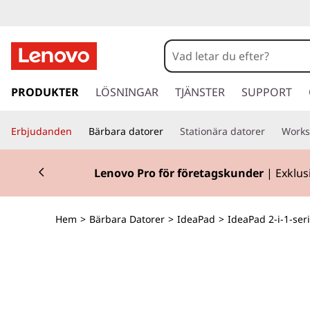
I
d
e
h
o
PRODUKTER
LÖSNINGAR
TJÄNSTER
SUPPORT
a
p
p
P
Erbjudanden
Bärbara datorer
Stationära datorer
Works
a
v
a
Currently displaying item 2 of 2
i
Lenovo Pro för företagskunder
| Exklus
d
d
a
r
5
Hem
>
Bärbara Datorer
>
IdeaPad
>
IdeaPad 2-i-1-ser
e
t
a
i
l
2
l
h