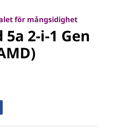
t för mångsidighet
5a 2-i-1 Gen
alet för mångsidighet
 5a 2-i-1 Gen
AMD)
 AMD)