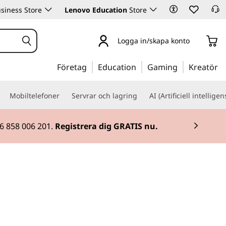
siness Store
Lenovo Education
Store
Logga in/skapa konto
Företag
Education
Gaming
Kreatör
Mobiltelefoner
Servrar och lagring
AI (Artificiell intelligen
46 858 006 201.
Registrera dig GRATIS nu.