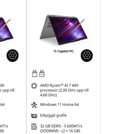
45W-65W
30-
AMD Ryzen™ AI 7 445-
 upp till
processor (2,00 GHz upp till
4,60 GHz)
 64
Windows 11 Home 64
Inbyggd grafik
0MT/s
32 GB DDR5 - 5 600MT/s
GB)
(SODIMM) - (2 × 16 GB)