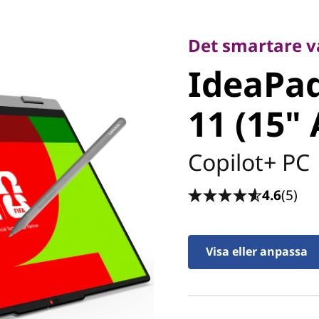
Det smartare vale
IdeaPad 
Det smartare v
IdeaPad
11 (15" 
11 (15"
Copilot+ PC
4.6
(5)
Visa eller anpassa