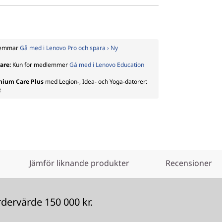
dlemmar
Gå med i Lenovo Pro och spara › Ny
rare:
Kun for medlemmer
Gå med i Lenovo Education
emium Care Plus
med Legion-, Idea- och Yoga-datorer:
t
Jämför liknande produkter
Recensioner
ervärde 150 000 kr.