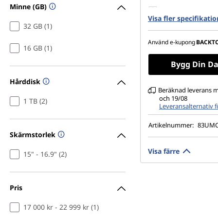
Minne (GB)
1 TB SSD M.2 2242 
Visa fler specifikati
QLC
32 GB (1)
15,3" WUXGA (1 920 
IPS, reflex, pekskä
Använd e-kupong
BACKT
16 GB (1)
NTSC, 400 cd/m² (ni
glas
Bygg Din Da
Hårddisk
Beräknad leverans m
och 19/08
1 TB (2)
Leveransalternativ 
Artikelnummer:
83UM
Skärmstorlek
Visa färre
15" - 16.9" (2)
Pris
17 000 kr - 22 999 kr (1)