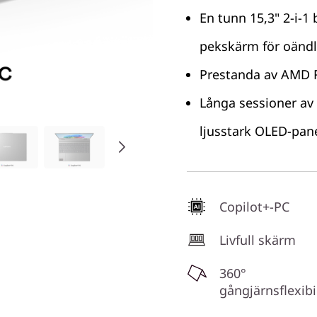
En tunn 15,3" 2-i-1
pekskärm för oändl
Prestanda av AMD R
Långa sessioner av
ljusstark OLED-pane
Copilot+-PC
Livfull skärm
360°
gångjärnsflexibi