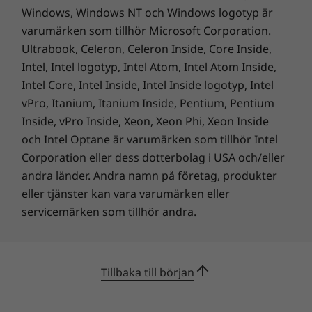
Windows, Windows NT och Windows logotyp är
varumärken som tillhör Microsoft Corporation.
Ultrabook, Celeron, Celeron Inside, Core Inside,
Intel, Intel logotyp, Intel Atom, Intel Atom Inside,
Intel Core, Intel Inside, Intel Inside logotyp, Intel
vPro, Itanium, Itanium Inside, Pentium, Pentium
Modern design för sinnesfrid
Inside, vPro Inside, Xeon, Xeon Phi, Xeon Inside
och Intel Optane är varumärken som tillhör Intel
Yoga AIO 7 har nu en mindre bas, vilket ger
Corporation eller dess dotterbolag i USA och/eller
mer skrivbordsutrymme, och tunnare
andra länder. Andra namn på företag, produkter
panelkanter, vilket gör att bilden känns större
eller tjänster kan vara varumärken eller
när du flyttar bilden mellan skärmar. IR-
servicemärken som tillhör andra.
kameran på 5 MP visar mer av dig när du
deltar i videokonferenser, liveströmmar eller
vloggar och loggar in dig på din dator på ett
par sekunder med ansiktsigenkänning.
Tillbaka till början
Dessutom kan du stänga den inbyggda
webbkameraslutaren för att få vara helt i fred.