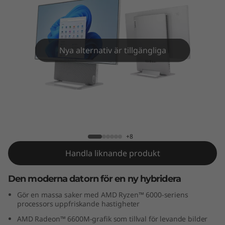
n
7
(
Nya alternativ är tillgängliga
2
7
"
Yoga AIO 7 Gen 7 (27" AMD)
A
+8
M
Handla liknande produkt
D
Den moderna datorn för en ny hybridera
)
Gör en massa saker med AMD Ryzen™ 6000-seriens
processors uppfriskande hastigheter
AMD Radeon™ 6600M-grafik som tillval för levande bilder