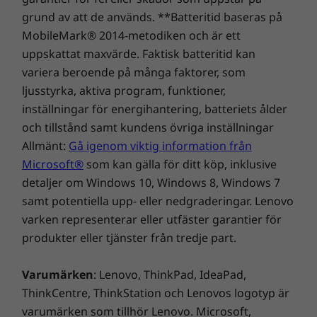
grund av att de används. **Batteritid baseras på
Dubbla kontrollmöjligheter
MobileMark® 2014-metodiken och är ett
uppskattat maxvärde. Faktisk batteritid kan
Med allt-i-ett-datorn Yoga AIO 7 behöver du
variera beroende på många faktorer, som
inte glömma dina andra favoritenheter som
ljusstyrka, aktiva program, funktioner,
din bärbara dator eller telefon. Länka din
inställningar för energihantering, batteriets ålder
bärbara dator till AIO 7:s fullt fungerande USB-
och tillstånd samt kundens övriga inställningar
C-port för att få tillgång till högre ljud, en
bättre blid och dubbla kontroller med ett
Allmänt:
Gå igenom viktig information från
tangentbord och en mus, samtidigt som du
Microsoft®
som kan gälla för ditt köp, inklusive
laddar din bärbara dator. Anslut telefonen till
detaljer om Windows 10, Windows 8, Windows 7
skärmen via trådlös överföring och bläddra
samt potentiella upp- eller nedgraderingar. Lenovo
bland dina favoritappar för sociala medier på
varken representerar eller utfäster garantier för
en stor skärm.
produkter eller tjänster från tredje part.
Varumärken
: Lenovo, ThinkPad, IdeaPad,
ThinkCentre, ThinkStation och Lenovos logotyp är
varumärken som tillhör Lenovo. Microsoft,