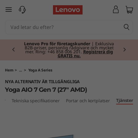
Y
hoppa vidare till huvudinnehållet
o
g
Currently displaying item 2 of 2
a
Lenovo Pro för företagskunder
| Exklusiva
B2B-priser, personlig rådgivare och mycket
mer. Ring: +46 858 006 201.
Registrera dig
GRATIS nu.
A
I
Hem
>
...
>
Yoga A Series
NYA ALTERNATIV ÄR TILLGÄNGLIGA
O
Yoga AIO 7 Gen 7 (27" AMD)
7
Tjänster
ner
Tekniska specifikationer
Portar och kortplatser
G
e