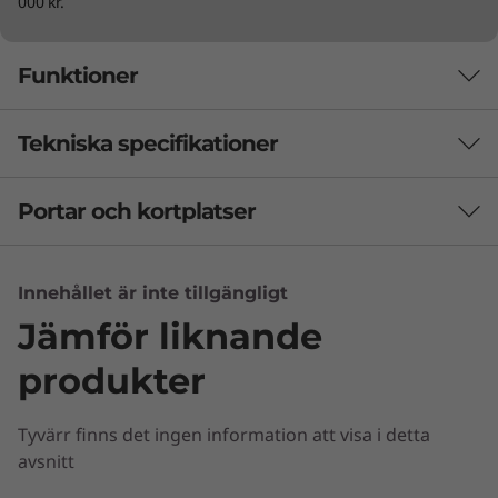
000 kr.
Funktioner
Tekniska specifikationer
Portar och kortplatser
Säkerhet
Webbkameraskydd
Inloggning med ansiktsigenkänning
Innehållet är inte tillgängligt
Jämför liknande
Ljud
Bildskärm som går att rotera genom att
produkter
®
2 × 5 W-stereohögtalare från JBL
trycka på den
Kamera
Tyvärr finns det ingen information att visa i detta
Eftersom Yoga AIO 7 allt-i-ett har en sådan
avsnitt
flexibel design kan du vrida på skärmen 90
5MP FHD+IR hybrid
grader med ett enkelt fingertryck. Justera