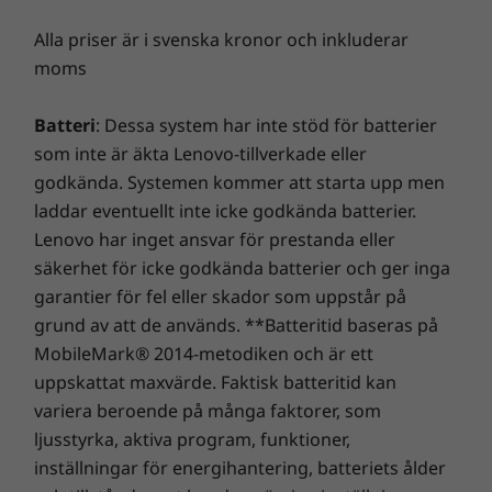
3G/4G Cellular LTE 3GPP Release 12 450Mbps
DL/50Mbps UL
Alla priser är i svenska kronor och inkluderar
5G ready
moms
Accelerators and PCIe Expansion
Batteri
: Dessa system har inte stöd för batterier
1x PCIe 3.0 x16 75W or 4x M.2 22110
som inte är äkta Lenovo-tillverkade eller
®
Support for 1x NVIDIA
T4 GPU for AI inference
godkända. Systemen kommer att starta upp men
Support for GPU, FGPA, ASIC accelerators
laddar eventuellt inte icke godkända batterier.
Support for operational technology networks
Lenovo har inget ansvar för prestanda eller
1x PCIe network card expansion
säkerhet för icke godkända batterier och ger inga
4x 1GbE RJ45 PCIe
Secure, connected, reliable
2x 10GBASE-T PCIe
garantier för fel eller skador som uppstår på
2x 10/25GbE SFP28 PCIe
Information availability is another challenging
grund av att de används. **Batteritid baseras på
issue for users at the Edge, who require
MobileMark® 2014-metodiken och är ett
I/O
insight into their operations at all times to
uppskattat maxvärde. Faktisk batteritid kan
ensure they are making the right decisions.
Front: 1x VGA, 2x USB 3.0, 1x XClarity Controller
variera beroende på många faktorer, som
The ThinkSystem SE350 is designed to provide
management mini-USB
ljusstyrka, aktiva program, funktioner,
several connectivity options with wired and
Rear: 1x RJ45 Console Serial, 2x USB 2.0
inställningar för energihantering, batteriets ålder
secure wireless Wi-Fi and LTE connection
USB and Console ports can be disabled