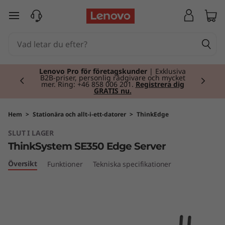
T
hoppa vidare till huvudinnehållet
h
i
Currently displaying item 2 of 2
n
Lenovo Pro för företagskunder
| Exklusiva
B2B-priser, personlig rådgivare och mycket
mer. Ring: +46 858 006 201.
Registrera dig
GRATIS nu.
k
S
Hem
>
Stationära och allt-i-ett-datorer
>
ThinkEdge
SLUT I LAGER
y
ThinkSystem SE350 Edge Server
s
Översikt
Funktioner
Tekniska specifikationer
t
e