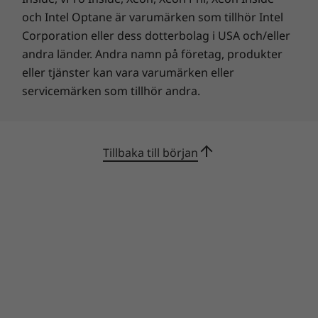
Nationz TPM 2.0 for customers in China
och Intel Optane är varumärken som tillhör Intel
Cable locking bezel
Corporation eller dess dotterbolag i USA och/eller
Operating Systems
andra länder. Andra namn på företag, produkter
eller tjänster kan vara varumärken eller
Microsoft Windows Server, SLES, Ubuntu, RHEL,
VMware ESXi, vSAN. Visit lenovopress.com/osig for
servicemärken som tillhör andra.
details.
Limited Warranty
Tillbaka till början
1-year, 3-year warranty extendable to 5-year, next
business day 9x5; optional service upgrades