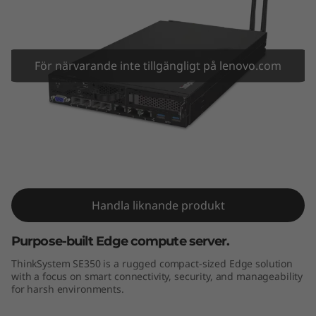
m
S
E
För närvarande inte tillgängligt på lenovo.com
3
5
0
ThinkSystem SE350 Edge Server
E
Handla liknande produkt
d
g
Purpose-built Edge compute server.
ThinkSystem SE350 is a rugged compact-sized Edge solution
e
with a focus on smart connectivity, security, and manageability
for harsh environments.
S