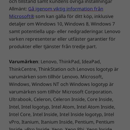
och tillstånd samt kundens övriga inställningar
ability. This purpose-built compact server is
Allmänt:
Gå igenom viktig information från
Systems Management
reliable for a wide variety of Edge and IoT
Microsoft®
som kan gälla för ditt köp, inklusive
workloads.
Lenovo XClarity Administrator with mobile option
detaljer om Windows 10, Windows 8, Windows 7
samt potentiella upp- eller nedgraderingar. Lenovo
Environmental
varken representerar eller utfäster garantier för
Extended operating temperature of 0-55°C, up to 40G
produkter eller tjänster från tredje part.
shock & 3Grms vibration, IEC 60068, NEBS 3, optional
dust filter
Varumärken
: Lenovo, ThinkPad, IdeaPad,
Security
ThinkCentre, ThinkStation och Lenovos logotyp är
ThinkShield Key Vault secure management with
varumärken som tillhör Lenovo. Microsoft,
motion and intrusion tamper protection
Windows, Windows NT och Windows logotyp är
Optional Key Vault SED encrypted storage for boot
varumärken som tillhör Microsoft Corporation.
and data drives
Ultrabook, Celeron, Celeron Inside, Core Inside,
Lenovo Trusted Supplier Program, Secure boot, and
Intel, Intel logotyp, Intel Atom, Intel Atom Inside,
Smart USB Protections, Lenovo Wi-Fi Security, Lenovo
Intel Core, Intel Inside, Intel Inside logotyp, Intel
LTE Security
vPro, Itanium, Itanium Inside, Pentium, Pentium
Optional Kensington keyed lock compatible chassis
Inside, vPro Inside, Xeon, Xeon Phi, Xeon Inside