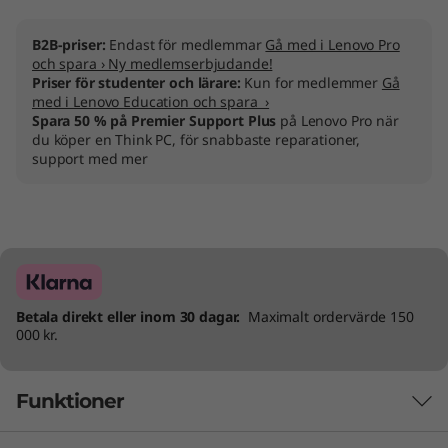
e
B2B-priser:
Endast för medlemmar
Gå med i Lenovo Pro
r
och spara › Ny medlemserbjudande!
Priser för studenter och lärare:
Kun for medlemmer
Gå
med i Lenovo Education och spara ›
v
Spara 50 % på Premier Support Plus
på Lenovo Pro när
du köper en Think PC, för snabbaste reparationer,
e
support med mer
r
Betala direkt eller inom 30 dagar.
Maximalt ordervärde 150
000 kr.
Funktioner