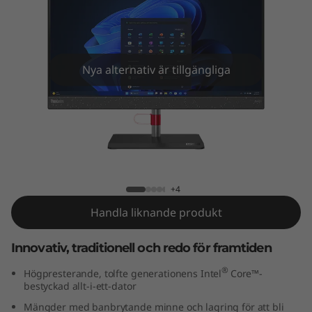
e
N
e
Nya alternativ är tillgängliga
o
5
0
ThinkCentre Neo 50a AIO (24" Intel)
a
+4
A
Handla liknande produkt
I
Innovativ, traditionell och redo för framtiden
O
®
Högpresterande, tolfte generationens Intel
Core™-
bestyckad allt-i-ett-dator
(
Mängder med banbrytande minne och lagring för att bli