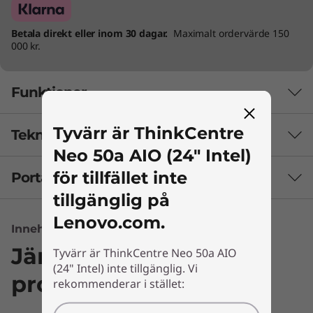
Betala direkt eller inom 30 dagar.
Maximalt ordervärde 150
000 kr.
Funktioner
Tyvärr är ThinkCentre
Tekniska specifikationer
Neo 50a AIO (24" Intel)
för tillfället inte
Portar och kortplatser
Säkerhet
tillgänglig på
Tillval: Lenovo-smartkabel
Lenovo.com.
Sensor för omgivande ljus (med valfri 5 MP, IR, + AI-
Innehållet är inte tillgängligt
kamera)
Jämför liknande
Tyvärr är ThinkCentre Neo 50a AIO
Mänsklig närvarodetektering (med valfri 5 MP, IR, + AI-
(24" Intel) inte tillgänglig. Vi
produkter
kamera)
rekommenderar i stället:
Firmware Trusted Platform Module (fTPM) 2.0