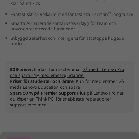
klar på ett kick
2
®
Fantastiskt 23,8"skärm med fantastiska Harman
-högtalare
4
Smarta AI-baserade samarbetsverktyg för team och
användarcentrerade funktioner
"
Inbyggd säkerhet och intelligens för att stoppa hugade
hackare
I
n
B2B-priser:
Endast för medlemmar
Gå med i Lenovo Pro
t
och spara › Ny medlemserbjudande!
Priser för studenter och lärare:
Kun for medlemmer
Gå
e
med i Lenovo Education och spara ›
Spara 50 % på Premier Support Plus
på Lenovo Pro när
l
du köper en Think PC, för snabbaste reparationer,
support med mer
)