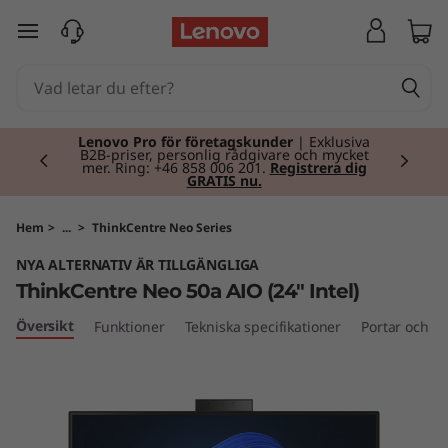
T
hoppa vidare till huvudinnehållet
h
i
Currently displaying item 2 of 2
n
Lenovo Pro för företagskunder
| Exklusiva
B2B-priser, personlig rådgivare och mycket
mer. Ring: +46 858 006 201.
Registrera dig
GRATIS nu.
k
C
Hem
>
...
>
ThinkCentre Neo Series
NYA ALTERNATIV ÄR TILLGÄNGLIGA
e
ThinkCentre Neo 50a AIO (24" Intel)
n
Översikt
Funktioner
Tekniska specifikationer
Portar och ko
t
r