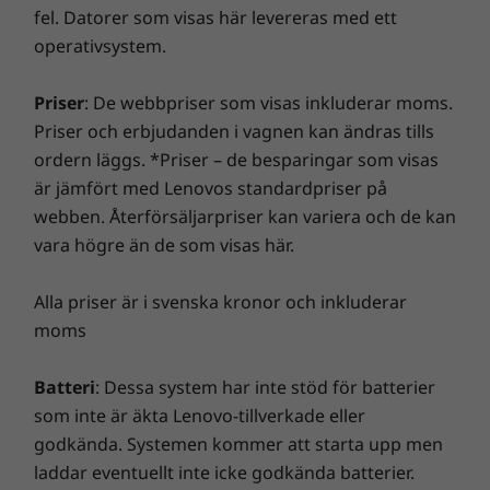
försätts i viloläge när ingen är där för att spara
du får en riktigt spännande virtuell resa!
fel. Datorer som visas här levereras med ett
13
-
HDMI-växlingstangent
Vikt
på el och skydda din integritet. Denna allt-i-ett-
operativsystem.
dator har också en automatisk sensor för
Med stativ: 7,65 kg
omgivande ljus som automatiskt justerar
Utan stativ: 7,43 kg
14
-
Strömbrytare
Priser
: De webbpriser som visas inkluderar moms.
skärmens ljusstyrka efter hur ljust det är
Priser och erbjudanden i vagnen kan ändras tills
omkring dig.
ordern läggs. *Priser – de besparingar som visas
Mått (H × B × D)
är jämfört med Lenovos standardpriser på
Med stativ: 22,0 × 48,2 × 54,1 cm
webben. Återförsäljarpriser kan variera och de kan
Utan stativ: 21,0 × 43,4 × 54,1 cm
vara högre än de som visas här.
Miljöcertifieringar
Alla priser är i svenska kronor och inkluderar
®
moms
Eyesafe
-certifierad låg avgivning av blått ljus
®
ENERGY STAR
8.0
EPEAT™ Silver
Batteri
: Dessa system har inte stöd för batterier
som inte är äkta Lenovo-tillverkade eller
godkända. Systemen kommer att starta upp men
Förinstallerad programvara
laddar eventuellt inte icke godkända batterier.