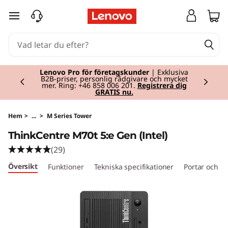
T
hoppa vidare till huvudinnehållet
h
i
Currently displaying item 2 of 2
n
Lenovo Pro för företagskunder
| Exklusiva
B2B-priser, personlig rådgivare och mycket
mer. Ring: +46 858 006 201.
Registrera dig
GRATIS nu.
k
C
Hem
>
...
>
M Series Tower
ThinkCentre M70t 5:e Gen (Intel)
e
(29)
n
Översikt
Funktioner
Tekniska specifikationer
Portar och ko
t
r