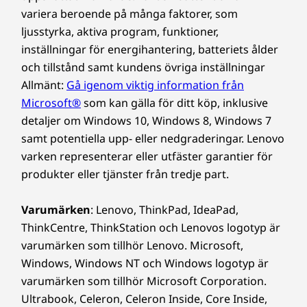
Färg
variera beroende på många faktorer, som
Raven Black
ljusstyrka, aktiva program, funktioner,
inställningar för energihantering, batteriets ålder
Hållbarhet
och tillstånd samt kundens övriga inställningar
Allmänt:
Gå igenom viktig information från
Garanterat digitalt
Material
Microsoft®
som kan gälla för ditt köp, inklusive
försvar
Chassi:
detaljer om Windows 10, Windows 8, Windows 7
85 % återvunnen plast från återvunna
samt potentiella upp- eller nedgraderingar. Lenovo
Skydda dina data och ditt företag med
konsumentprodukter (PCC) av
varken representerar eller utfäster garantier för
ThinkShield, vår omfattande svit med
akrylnitrilbutadienstyren (ABS)
produkter eller tjänster från tredje part.
säkerhetslösningar som innehåller den
Förpackning:
diskreta Trusted Platform Module (dTPM) för
90 % återvunnen expanderad polyeten (EPE) i kudde
Varumärken
: Lenovo, ThinkPad, IdeaPad,
att skydda kritiska data med kryptering. Fysisk
30 % havsbunden plast (OBP) i påsen
ThinkCentre, ThinkStation och Lenovos logotyp är
säkerhet förstärks med Kensington Security
®
Forest Stewardship Council
certifierad kartong
varumärken som tillhör Lenovo. Microsoft,
Slot™, e-lås för chassis med mera, som
Windows, Windows NT och Windows logotyp är
erbjuder oöverträffad säkerhet.
Certifieringar/registreringar
varumärken som tillhör Microsoft Corporation.
®
ENERGY STAR
8.0
Ultrabook, Celeron, Celeron Inside, Core Inside,