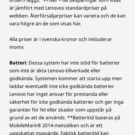
ordern läggs. *Priser – de besparingar som visas
Oöverträffad
är jämfört med Lenovos standardpriser på
14
-
Optional: Expansion card slots
Trådlöst
prestanda
webben. Återförsäljarpriser kan variera och de kan
WiFi 6E*AX211
vara högre än de som visas här.
WiFi 6 AX201
Den stationära datorn ThinkCentre M70t 5:e
15
-
Strömkontakt
generationen med en 14:e generationens
Alla priser är i svenska kronor och inkluderar
Intel® Core™-processor med Intel vPro®
* 6 GHz Wi-Fi 6E är beroende av stöd från operativsystem, routrar/
moms
16
-
Kensington Security Slot™
Enterprise är ett kraftpaket för prestanda och
åtkomstpunkter/gatewayer förberedda för Wi-Fi 6E samt regionala
effektivitet. Den innovativa AI-funktionen på
myndighetscertifieringar och frekvenstilldelning.
Batteri
: Dessa system har inte stöd för batterier
chipnivå optimerar processorprestanda,
som inte är äkta Lenovo-tillverkade eller
fläkthastighet och energiförbrukning.
Design
godkända. Systemen kommer att starta upp men
laddar eventuellt inte icke godkända batterier.
Mått (H × B × D)
Lenovo har inget ansvar för prestanda eller
346 mm x 145 mm x 296 mm
säkerhet för icke godkända batterier och ger inga
garantier för fel eller skador som uppstår på
Vikt
grund av att de används. **Batteritid baseras på
Från 5,9 kg
MobileMark® 2014-metodiken och är ett
uppskattat maxvärde. Faktisk batteritid kan