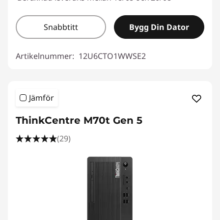
Snabbtitt
Bygg Din Dator
Artikelnummer:
12U6CTO1WWSE2
Jämför
ThinkCentre M70t Gen 5
(29)