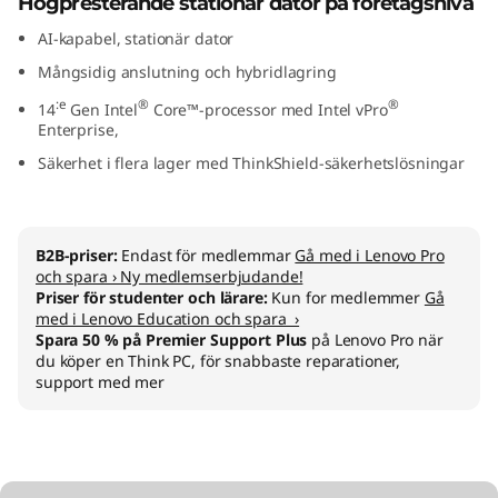
Högpresterande stationär dator på företagsnivå
(
AI-kapabel, stationär dator
I
Mångsidig anslutning och hybridlagring
:e
®
®
14
Gen Intel
Core™-processor med Intel vPro
n
Enterprise,
t
Säkerhet i flera lager med ThinkShield-säkerhetslösningar
e
B2B-priser:
Endast för medlemmar
Gå med i Lenovo Pro
l
och spara › Ny medlemserbjudande!
Priser för studenter och lärare:
Kun for medlemmer
Gå
)
med i Lenovo Education och spara ›
Spara 50 % på Premier Support Plus
på Lenovo Pro när
du köper en Think PC, för snabbaste reparationer,
support med mer