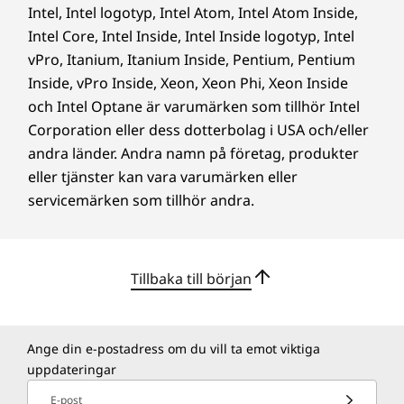
®
EPEAT
Gold*
Intel, Intel logotyp, Intel Atom, Intel Atom Inside,
ERP LOT 3
Intel Core, Intel Inside, Intel Inside logotyp, Intel
RoHS
vPro, Itanium, Itanium Inside, Pentium, Pentium
TCO 9.0
Inside, vPro Inside, Xeon, Xeon Phi, Xeon Inside
TÜV Ultra Low Noise
och Intel Optane är varumärken som tillhör Intel
*Besök
www.epeat.net
för information om registreringsstatus i olika
Corporation eller dess dotterbolag i USA och/eller
länder. Tillgängligt på utvalda modeller
andra länder. Andra namn på företag, produkter
eller tjänster kan vara varumärken eller
Övrig information
servicemärken som tillhör andra.
ThinkShield-säkerhet
Mästare på hållbarhet
Självläkande BIOS
Tillbaka till början
BIOS-baserat smart USB-skydd
På Lenovo är vi engagerade i hållbarhet och vi
Discrete Trusted Platform Module (dTPM) 2.0
tar aktivt initiativ för att minska miljöpåverkan.
Kensington Security Slot™
Den stationära datorn ThinkCentre M70t 5:e
Ange din e-postadress om du vill ta emot viktiga
Padlock Loop
generationen använder 85 % återvunnen plast
uppdateringar
Tillval: E-lås för chassi
från återvunna konsumentprodukter (PCC)
Tillval: Intel vPro® Enterprise
och akrylnitrilbutadienstyren (ABS) i chassi.
E-post