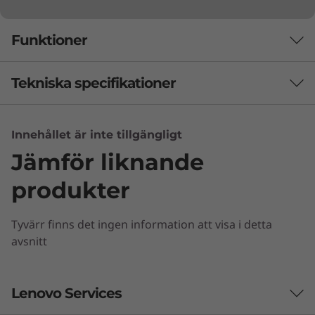
Funktioner
Tekniska specifikationer
Innehållet är inte tillgängligt
Processor
Jämför liknande
Upp till AMD Ryzen™ 3 Pro
produkter
Operativsystem
Upp till Windows 10 Pro
Tyvärr finns det ingen information att visa i detta
avsnitt
Minne
2 × DDR4 2 666 MHz SODIMM (högst 32 GB)
Lenovo Services
Tuff men liten
Lagringsutrymme