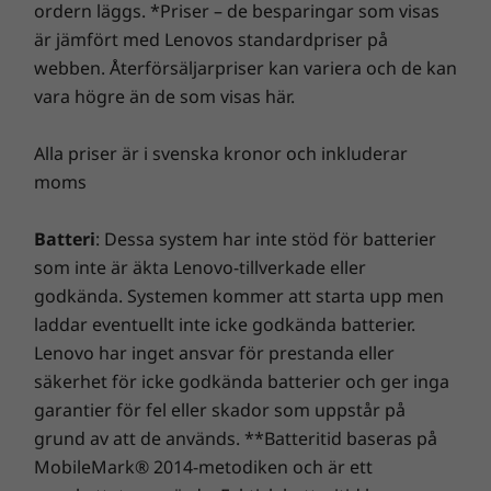
ordern läggs. *Priser – de besparingar som visas
är jämfört med Lenovos standardpriser på
webben. Återförsäljarpriser kan variera och de kan
Mått (B × D × H)
vara högre än de som visas här.
179 × 34,5 × 182,9 mm/7,05 × 1,36 × 7,20"
Nätaggregat
Alla priser är i svenska kronor och inkluderar
moms
65 W 88 % adapter
Specifikationerna kan variera beroende på region.
Batteri
: Dessa system har inte stöd för batterier
som inte är äkta Lenovo-tillverkade eller
godkända. Systemen kommer att starta upp men
laddar eventuellt inte icke godkända batterier.
Lenovo har inget ansvar för prestanda eller
säkerhet för icke godkända batterier och ger inga
garantier för fel eller skador som uppstår på
grund av att de används. **Batteritid baseras på
MobileMark® 2014-metodiken och är ett