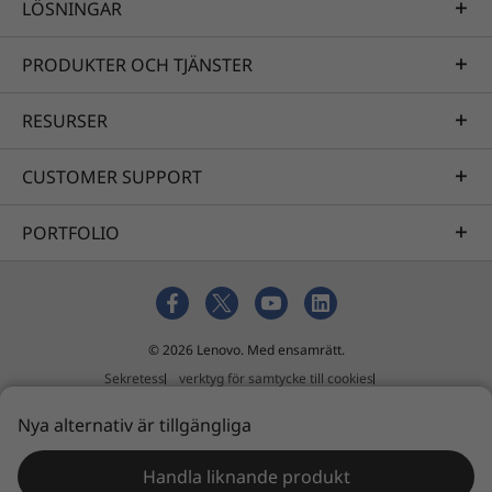
LÖSNINGAR
PRODUKTER OCH TJÄNSTER
RESURSER
CUSTOMER SUPPORT
PORTFOLIO
© 2026 Lenovo. Med ensamrätt.
Sekretess
verktyg för samtycke till cookies
Användningsvillkor
Översikt
Extern inlämningspolicy
Nya alternativ är tillgängliga
Uttalande mot slaveri och människohandel
Handla liknande produkt