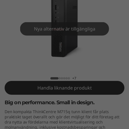
e
M
7
Nya alternativ är tillgängliga
1
5
q
ThinkCentre M715q Tiny
T
+7
i
Handla liknande produkt
n
Big on performance. Small in design.
y
Den kompakta ThinkCentre M715q tunn klient får plats
praktiskt taget överallt och gör det möjligt för ditt företag att
dra nytta av fördelarna med klientvirtualisering och
molnanvändning, inklusive kostnadsbesparingar och