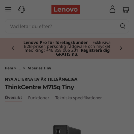
T
hoppa vidare till huvudinnehållet
h
i
Currently displaying item 2 of 2
n
Lenovo Pro för företagskunder
| Exklusiva
B2B-priser, personlig rådgivare och mycket
mer. Ring: +46 858 006 201.
Registrera dig
GRATIS nu.
k
C
Hem
>
...
>
M Series Tiny
NYA ALTERNATIV ÄR TILLGÄNGLIGA
e
ThinkCentre M715q Tiny
n
Översikt
Funktioner
Tekniska specifikationer
t
r