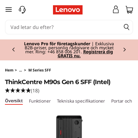
T
hoppa vidare till huvudinnehållet
h
i
Currently displaying item 2 of 2
n
Lenovo Pro för företagskunder
| Exklusiva
B2B-priser, personlig rådgivare och mycket
mer. Ring: +46 858 006 201.
Registrera dig
GRATIS nu.
k
C
Hem
>
...
>
M Series SFF
ThinkCentre M90s Gen 6 SFF (Intel)
e
(18)
n
Översikt
Funktioner
Tekniska specifikationer
Portar och ko
t
r