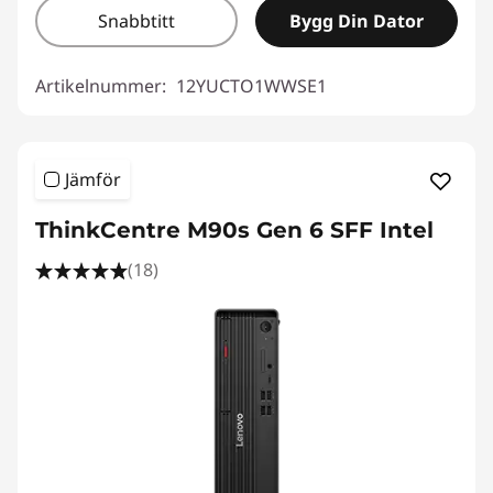
Snabbtitt
Bygg Din Dator
Artikelnummer:
12YUCTO1WWSE1
Jämför
ThinkCentre M90s Gen 6 SFF Intel
(18)