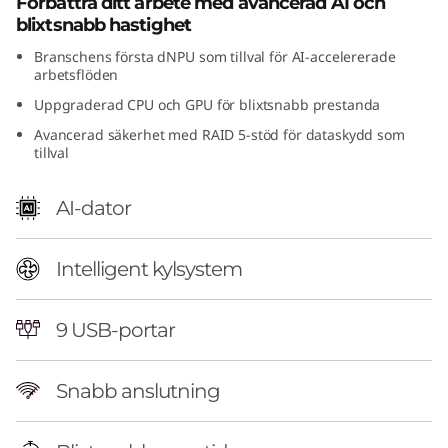
Förbättra ditt arbete med avancerad AI och
F
blixtsnabb hastighet
Branschens första dNPU som tillval för AI-accelererade
(
arbetsflöden
I
Uppgraderad CPU och GPU för blixtsnabb prestanda
Avancerad säkerhet med RAID 5-stöd för dataskydd som
n
tillval
t
AI-dator
e
Intelligent kylsystem
l
)
9 USB-portar
Snabb anslutning