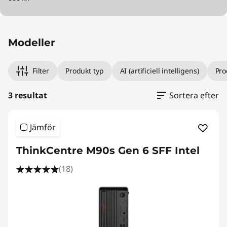
Modeller
Filter
Produkt typ
AI (artificiell intelligens)
Pro
3 resultat
Sortera efter
Jämför
ThinkCentre M90s Gen 6 SFF Intel
(18)