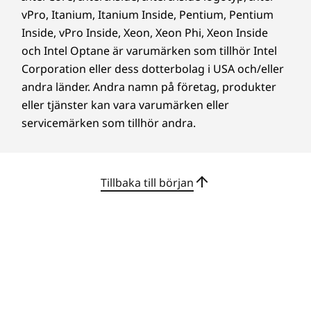
intuitiva pekskärm som tillval och interagera
vPro, Itanium, Itanium Inside, Pentium, Pentium
fritt medan du är på IdeaCentre AIO Gen 9. Du
Inside, vPro Inside, Xeon, Xeon Phi, Xeon Inside
får helt naturlig navigering när du väljer, drar
och Intel Optane är varumärken som tillhör Intel
och klickar. Inga styva rörelser, gångjärnet kan
Corporation eller dess dotterbolag i USA och/eller
även lutas från -5° till 15°, vilket justeras till alla
andra länder. Andra namn på företag, produkter
höjder och ställningar för ökad komfort och
eller tjänster kan vara varumärken eller
anpassning.
servicemärken som tillhör andra.
Tillbaka till början