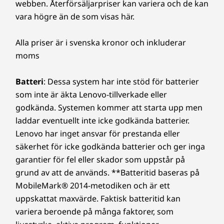
webben. Återförsäljarpriser kan variera och de kan
®
30 % havsbunden plast i systempåsen, FSC
-papper i
vara högre än de som visas här.
förpackningen
Alla priser är i svenska kronor och inkluderar
Certifieringar/register
moms
Low Blue Light; ENERGY STAR®
Förbättrad kommunikation med tydlighet
Batteri
: Dessa system har inte stöd för batterier
Upplev kristallklara videosamtal och förbättrad
Övrig information
som inte är äkta Lenovo-tillverkade eller
ljudkvalitet med Lenovo Smart Meeting. Vår 5
godkända. Systemen kommer att starta upp men
MP-webbkamera, som drivs av AI-algoritmer,
Säkerhet
laddar eventuellt inte icke godkända batterier.
garanterar att du alltid kommer att visa dig
Ansiktsigenkänningsinloggning (kräver IR-kamera)
Lenovo har inget ansvar för prestanda eller
från din bästa sida på skärmen. Inget mer
säkerhet för icke godkända batterier och ger inga
bakgrundsbrus som stör dina möten tack vare
Förinstallerad programvara
vår funktion för smart brusreducering som
garantier för fel eller skador som uppstår på
Lenovo Vantage
fångar upp huvudhögtalarens röst medan den
grund av att de används. **Batteritid baseras på
®
McAfee
LiveSafe™ testversion
filtrerar bort röster och brus från bakgrunden.
MobileMark® 2014-metodiken och är ett
Microsoft 365 testversion
Säg adjö till distraktioner och välkomna ett
uppskattat maxvärde. Faktisk batteritid kan
mer produktivt möte tack vare IdeaCentre AIO
variera beroende på många faktorer, som
Vad finns i lådan
Gen 9:s ändamålsenliga och banbrytande