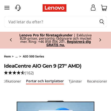
I
hoppa vidare till huvudinnehållet
d
e
Currently displaying item 2 of 2
a
Lenovo Pro för företagskunder
| Exklusiva
B2B-priser, personlig rådgivare och mycket
mer. Ring: +46 858 006 201.
Registrera dig
GRATIS nu.
C
e
Hem
>
...
>
AIO 500 Series
IdeaCentre AIO Gen 9 (27" AMD)
n
(162)
t
Portar och kortplatser
pecifikationer
Tjänster
Recensioner
r
e