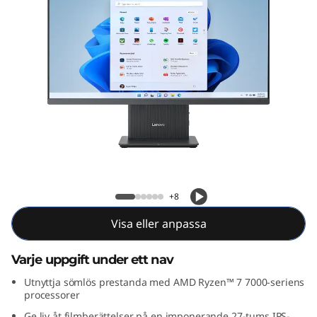
A
I
O
G
e
n
IdeaCentre AIO Gen 9 (27" AMD)
9
+8
(
Visa eller anpassa
2
Varje uppgift under ett nav
7
Utnyttja sömlös prestanda med AMD Ryzen™ 7 7000-seriens
processorer
"
Ge liv åt filmberättelser på en imponerande 27-tums IPS-