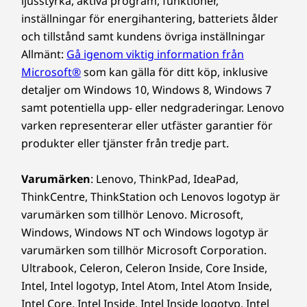
ljusstyrka, aktiva program, funktioner,
Lenovo IdeaCentre AIO Gen 9 (27-tums AMD)
teknik.
inställningar för energihantering, batteriets ålder
Snabbstartsguide
och tillstånd samt kundens övriga inställningar
Nätkabel (90 W/135 W) (Endast utvalda modeller)
Allmänt:
Gå igenom viktig information från
Microsoft®
som kan gälla för ditt köp, inklusive
Komplett teknisk specifikation
detaljer om Windows 10, Windows 8, Windows 7
Referens för produktspecifikationer:
Modeller,
samt potentiella upp- eller nedgraderingar. Lenovo
specifikationer, dokument, kompatibilitet (på engelska)
varken representerar eller utfäster garantier för
produkter eller tjänster från tredje part.
Varumärken
: Lenovo, ThinkPad, IdeaPad,
ThinkCentre, ThinkStation och Lenovos logotyp är
varumärken som tillhör Lenovo. Microsoft,
Windows, Windows NT och Windows logotyp är
varumärken som tillhör Microsoft Corporation.
Ultrabook, Celeron, Celeron Inside, Core Inside,
Personlig visning, justerbara kontroller
Intel, Intel logotyp, Intel Atom, Intel Atom Inside,
Utforska en helt ny nivå av kontroll med vår
Intel Core, Intel Inside, Intel Inside logotyp, Intel