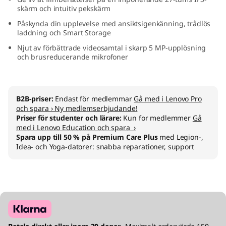
skärm och intuitiv pekskärm
A
Påskynda din upplevelse med ansiktsigenkänning, trådlös
M
laddning och Smart Storage
Njut av förbättrade videosamtal i skarp 5 MP-upplösning
D
och brusreducerande mikrofoner
)
B2B-priser:
Endast för medlemmar
Gå med i Lenovo Pro
och spara › Ny medlemserbjudande!
Priser för studenter och lärare:
Kun for medlemmer
Gå
med i Lenovo Education och spara ›
Spara upp till 50 % på Premium Care Plus
med Legion-,
Idea- och Yoga-datorer: snabba reparationer, support