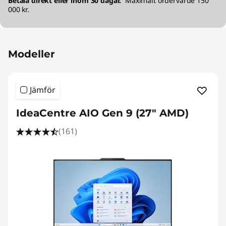
Betala direkt eller inom 30 dagar.
Maximalt ordervärde 150
000 kr.
Modeller
Jämför
IdeaCentre AIO Gen 9 (27" AMD)
(161)