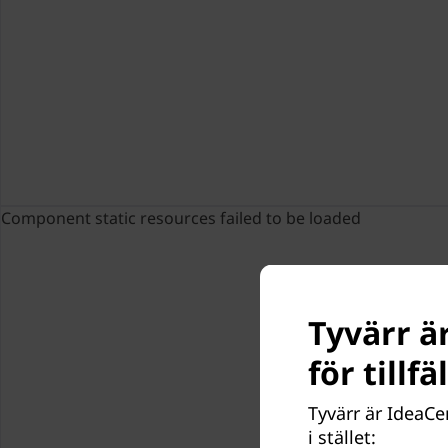
Component static resources failed to be loaded
Tyvärr är
för tillf
Tyvärr är IdeaCe
i stället: