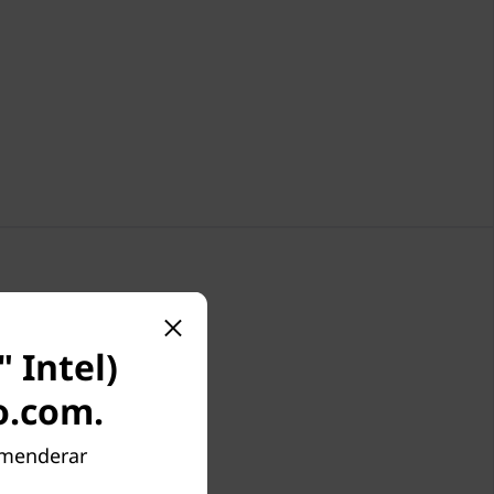
 Intel)
vo.com.
ommenderar