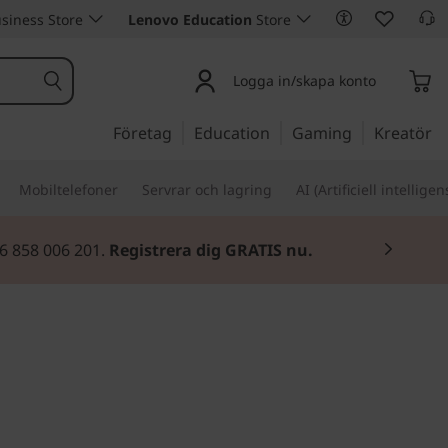
siness Store
Lenovo Education
Store
Logga in/skapa konto
Företag
Education
Gaming
Kreatör
Mobiltelefoner
Servrar och lagring
AI (Artificiell intelligen
46 858 006 201.
Registrera dig GRATIS nu.
d prestanda