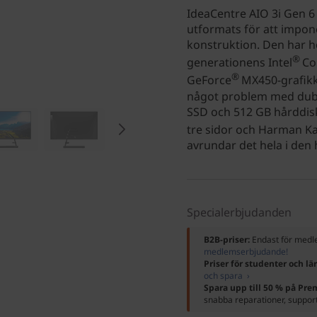
IdeaCentre AIO 3i Gen 6 (
utformats för att impo
konstruktion. Den har h
®
generationens Intel
Co
®
GeForce
MX450-grafikk
något problem med dubb
SSD och 512 GB hårddis
tre sidor och Harman K
avrundar det hela i den 
Specialerbjudanden
B2B-priser:
Endast för me
medlemserbjudande!
Priser för studenter och lä
och spara ›
Spara upp till 50 % på Pr
snabba reparationer, suppor