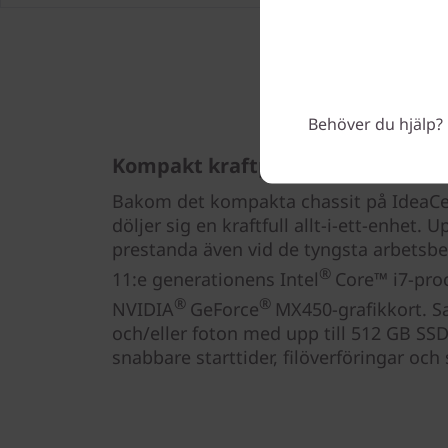
Behöver du hjälp? 
Kompakt kraftpaket
Bakom det kompakta chassit på IdeaCent
döljer sig en kraftfull allt-i-ett-enhet. U
prestanda även vid de tyngsta arbetsbe
®
11:e generationens Intel
Core™ i7-pro
®
®
NVIDIA
GeForce
MX450-grafikkort. Sa
och/eller foton med upp till 512 GB SSD-
snabbare starttider, filöverföringar och