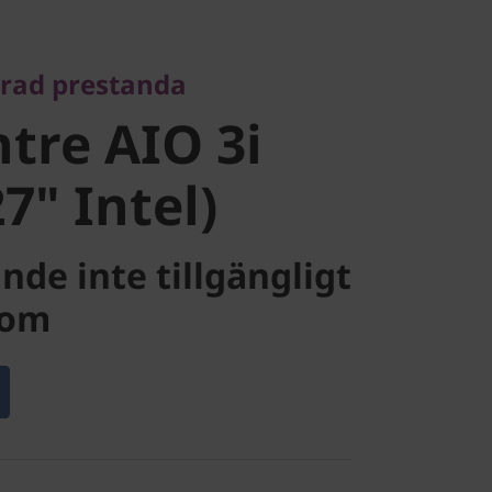
re AIO 3i
rad prestanda
" Intel)
tre AIO 3i
7" Intel)
nde inte tillgängligt
com