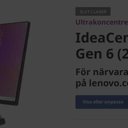
IdeaCent
SLUT I LAGER
Ultrakoncentre
Gen 6 (27
IdeaCen
Gen 6 (2
För närvara
på lenovo.
Visa eller anpassa