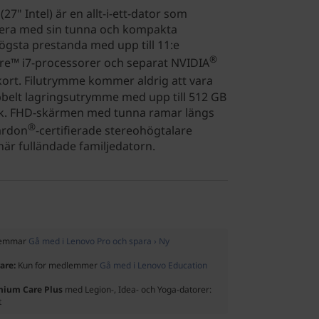
27" Intel) är en allt-i-ett-dator som
nera med sin tunna och kompakta
ögsta prestanda med upp till 11:e
®
re™ i7-processorer och separat NVIDIA
ort. Filutrymme kommer aldrig att vara
elt lagringsutrymme med upp till 512 GB
k. FHD-skärmen med tunna ramar längs
®
ardon
-certifierade stereohögtalare
här fulländade familjedatorn.
dlemmar
Gå med i Lenovo Pro och spara › Ny
rare:
Kun for medlemmer
Gå med i Lenovo Education
emium Care Plus
med Legion-, Idea- och Yoga-datorer:
t