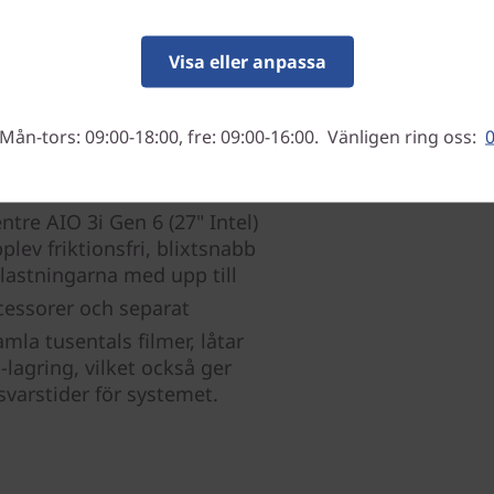
Visa eller anpassa
Mån-tors: 09:00-18:00, fre: 09:00-16:00. Vänligen ring oss:
0
re AIO 3i Gen 6 (27" Intel)
pplev friktionsfri, blixtsnabb
lastningarna med upp till
cessorer och separat
mla tusentals filmer, låtar
lagring, vilket också ger
 svarstider för systemet.