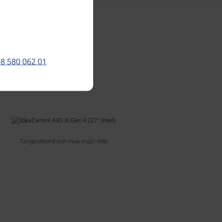
8 580 062 01
Tangentbord och mus ingår inte