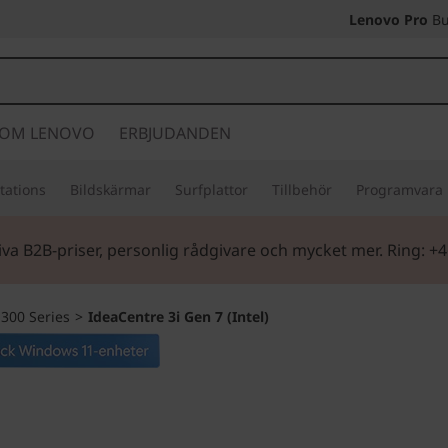
Lenovo Pro
Bu
OM LENOVO
ERBJUDANDEN
tations
Bildskärmar
Surfplattor
Tillbehör
Programvara
iva B2B-priser, personlig rådgivare och mycket mer. Ring: +
300 Series
>
IdeaCentre 3i Gen 7 (Intel)