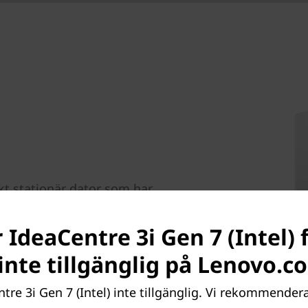
kt stationär dator som har
elegant och får plats
ändbarheten för det. Tack
 IdeaCentre 3i Gen 7 (Intel) 
randet har tolfte
t inte tillgänglig på Lenovo.c
rer är den redo för arbete,
®
®
e
ntel
Iris
X
-grafikkort som
tre 3i Gen 7 (Intel) inte tillgänglig. Vi rekommenderar