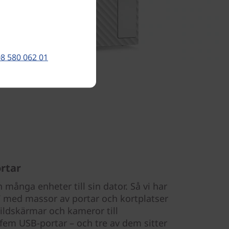
8 580 062 01
rtar
 många enheter till sin dator. Så vi har
7 med massor av portar och kortplatser
bildskärmar och kameror till
 fem USB-portar – och tre av dem sitter