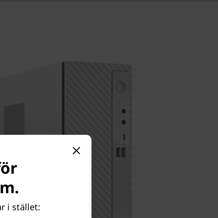
för
om.
 i stället: