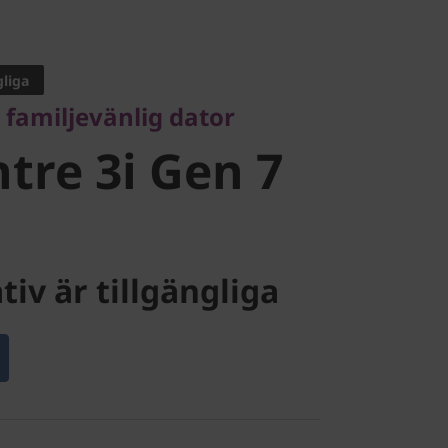
iljevänlig dator
re 3i Gen 7
gliga
familjevänlig dator
tre 3i Gen 7
tiv är tillgängliga