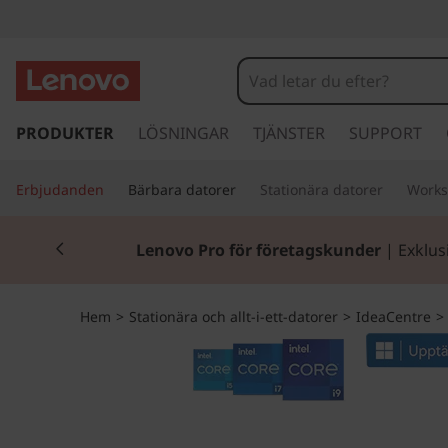
I
d
e
h
o
PRODUKTER
LÖSNINGAR
TJÄNSTER
SUPPORT
a
p
p
C
Erbjudanden
Bärbara datorer
Stationära datorer
Works
a
v
e
Currently displaying item 2 of 2
i
Lenovo Pro för företagskunder
| Exklus
d
n
a
r
t
Hem
>
Stationära och allt-i-ett-datorer
>
IdeaCentre
>
e
t
r
i
l
e
l
h