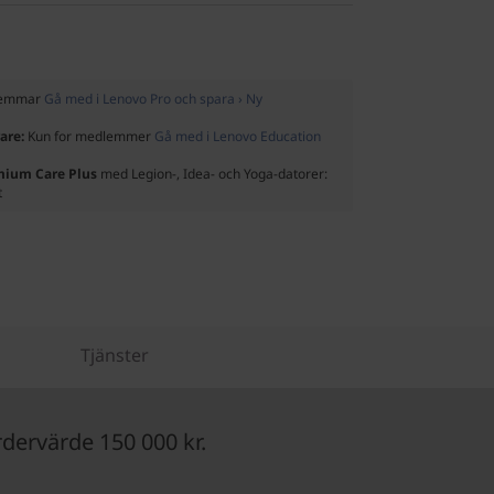
dlemmar
Gå med i Lenovo Pro och spara › Ny
rare:
Kun for medlemmer
Gå med i Lenovo Education
emium Care Plus
med Legion-, Idea- och Yoga-datorer:
t
Tjänster
ervärde 150 000 kr.