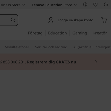
siness Store
Lenovo Education
Store
Logga in/skapa konto
Företag
Education
Gaming
Kreatör
Mobiltelefoner
Servrar och lagring
AI (Artificiell intelligen
46 858 006 201.
Registrera dig GRATIS nu.