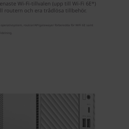
aste Wi-Fi-tillvalen (upp till Wi-Fi 6E*)
ll routern och era trådlösa tillbehör.
n operativsystem, routrar/AP/gatewayer förberedda för WiFi 6E samt
ldelning.