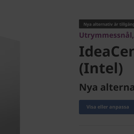
Utrymmessnål, fam
IdeaCent
Nya alternativ är tillgän
Utrymmessnål, 
(Intel)
IdeaCen
(Intel)
Nya alterna
Visa eller anpassa