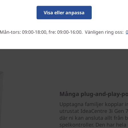
Visa eller anpassa
Mån-tors: 09:00-18:00, fre: 09:00-16:00. Vänligen ring oss:
0
Många plug-and-play-po
Upptagna familjer kopplar in
utrustat IdeaCentre 3i Gen 
där ni kan ansluta allt från 
spelkontroller. Den har hela