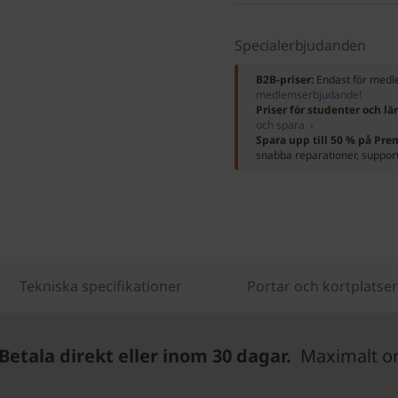
Specialerbjudanden
B2B-priser:
Endast för me
medlemserbjudande!
Priser för studenter och lä
och spara ›
Spara upp till 50 % på Pr
snabba reparationer, suppor
Tekniska specifikationer
Portar och kortplatser
Betala direkt eller inom 30 dagar.
Maximalt ord