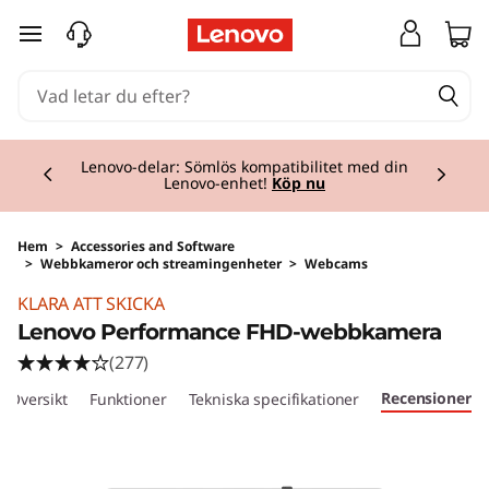
hoppa vidare till huvudinnehållet
Currently displaying item 2 of 3
Lenovo-delar: Sömlös kompatibilitet med din
Lenovo-enhet!
Köp nu
Hem
>
Accessories and Software
>
Webbkameror och streamingenheter
>
Webcams
KLARA ATT SKICKA
Lenovo Performance FHD-webbkamera
(277)
Recensioner
Översikt
Funktioner
Tekniska specifikationer