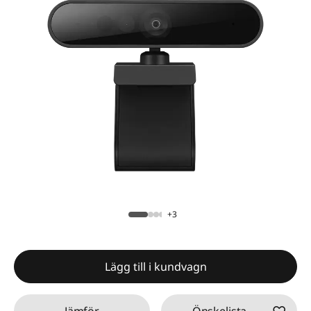
+3
Lägg till i kundvagn
Jämför
Önskelista