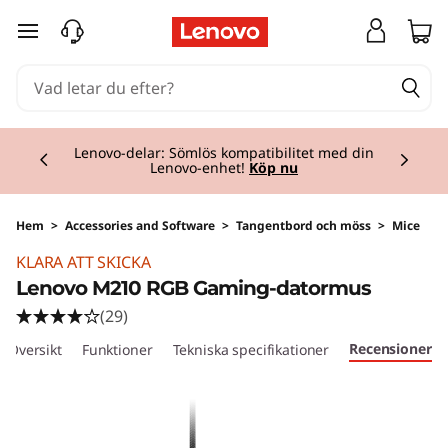
hoppa vidare till huvudinnehållet
Currently displaying item 2 of 3
Lenovo-delar: Sömlös kompatibilitet med din
Lenovo-enhet!
Köp nu
Hem
>
Accessories and Software
>
Tangentbord och möss
>
Mice
KLARA ATT SKICKA
Lenovo M210 RGB Gaming-datormus
(29)
Recensioner
Översikt
Funktioner
Tekniska specifikationer