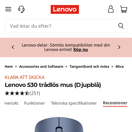
hoppa vidare till huvudinnehållet
Currently displaying item 2 of 3
Lenovo-delar: Sömlös kompatibilitet med din
Lenovo-enhet!
Köp nu
Hem
>
Accessories and Software
>
Tangentbord och möss
>
Mice
KLARA ATT SKICKA
Lenovo 530 trådlös mus (Djupblå)
(251)
Recensioner
Översikt
Funktioner
Tekniska specifikationer