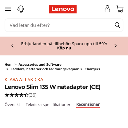
hoppa vidare till huvudinnehållet
Currently displaying item 2 of 3
Lenovo-delar: Sömlös kompatibilitet med din
Lenovo-enhet!
Köp nu
Hem
>
Accessories and Software
>
Laddare, batterier och laddningsvagnar
>
Chargers
KLARA ATT SKICKA
Lenovo Slim 135 W nätadapter (CE)
(36)
Recensioner
Översikt
Tekniska specifikationer