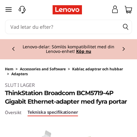
hoppa vidare till huvudinnehållet
Currently displaying item 2 of 3
Lenovo-delar: Sömlös kompatibilitet med din
Lenovo-enhet!
Köp nu
Hem
>
Accessories and Software
>
Kablar, adaptrar och hubbar
>
Adapters
SLUT I LAGER
ThinkStation Broadcom BCM5719-4P
Gigabit Ethernet-adapter med fyra portar
Tekniska specifikationer
Översikt