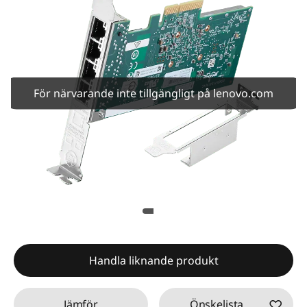
För närvarande inte tillgängligt på lenovo.com
Handla liknande produkt
Jämför
Önskelista