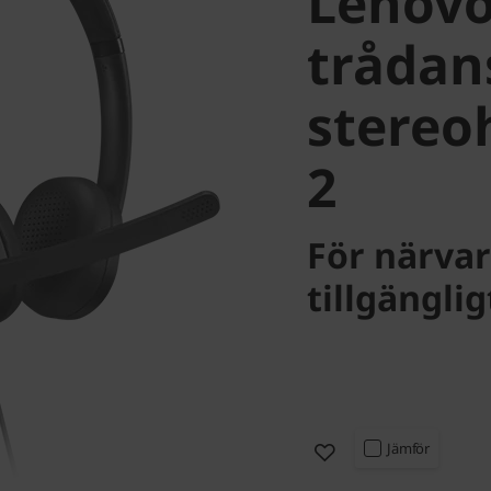
Lenovo
trådan
stereo
2
För närvar
tillgängli
Jämför