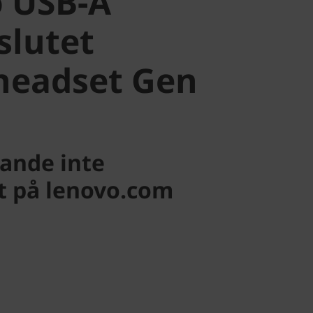
 USB-A
slutet
headset Gen
ande inte
gt på lenovo.com