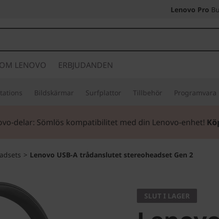
Lenovo Pro
Bu
OM LENOVO
ERBJUDANDEN
tations
Bildskärmar
Surfplattor
Tillbehör
Programvara
vo-delar: Sömlös kompatibilitet med din Lenovo-enhet!
Kö
adsets
>
Lenovo USB-A trådanslutet stereoheadset Gen 2
SLUT I LAGER