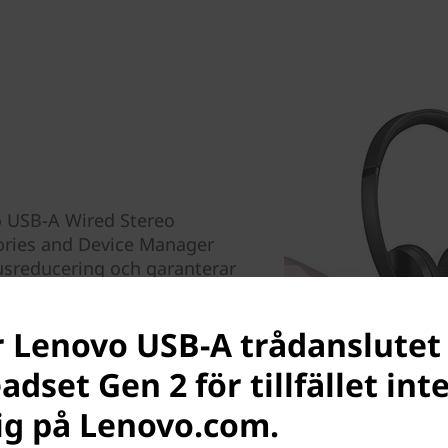
o USB-A Wired Stereo
ories and Device Manager
sreducering och garanterar
erna.
r Lenovo USB-A trådanslutet
dset Gen 2 för tillfället int
lig på Lenovo.com.