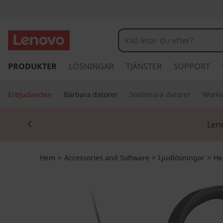
h
o
PRODUKTER
LÖSNINGAR
TJÄNSTER
SUPPORT
p
p
Erbjudanden
Bärbara datorer
Stationära datorer
Works
a
v
Currently displaying item 2 of 3
i
Leno
d
a
r
Hem
>
Accessories and Software
>
Ljudlösningar
>
He
e
t
i
l
l
h