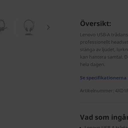
Översikt:
Lenovo USB-A trådansl
professionellt headse
stänga av ljudet, lur
kan hantera samtal. D
hela dagen.
Se specifikationerna
Artikelnummer
: 4XD1
Vad som ingå
Lenovo USB-A tråda