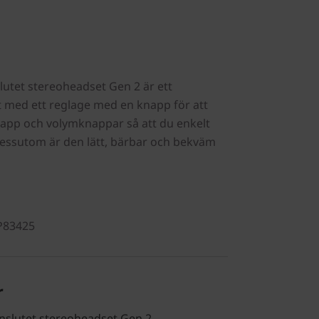
utet stereoheadset Gen 2 är ett
t med ett reglage med en knapp för att
knapp och volymknappar så att du enkelt
essutom är den lätt, bärbar och bekväm
P83425
r
nslutet stereoheadset Gen 2