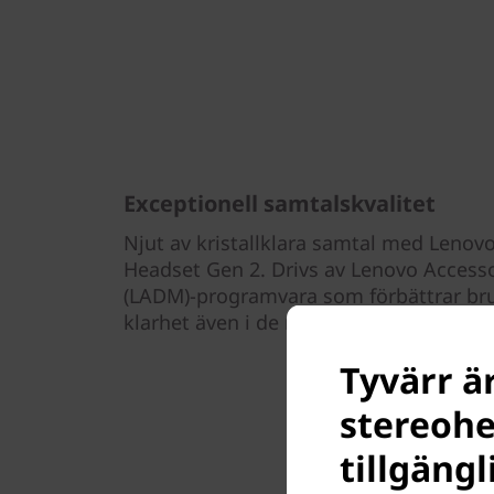
Exceptionell samtalskvalitet
Njut av kristallklara samtal med Lenov
Headset Gen 2. Drivs av Lenovo Access
(LADM)-programvara som förbättrar bru
klarhet även i de mest trafikerade miljö
Tyvärr ä
stereohea
tillgäng