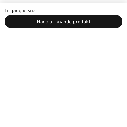
Tillgänglig snart
Handla liknande produkt
Betala direkt eller inom 30 dagar.
Maximalt ordervärde 150
000 kr.