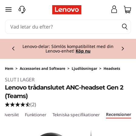
hoppa vidare till huvudinnehållet
Currently displaying item 2 of 3
Lenovo-delar: Sömlös kompatibilitet med din
Lenovo-enhet!
Köp nu
Hem
>
Accessories and Software
>
Ljudlösningar
>
Headsets
SLUT I LAGER
Lenovo trådanslutet ANC-headset Gen 2
(Teams)
(2)
Recensioner
Översikt
Funktioner
Tekniska specifikationer