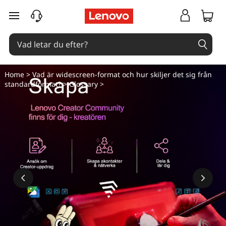
V
hoppa vidare till huvudinnehållet
a
d
ä
Home
> Vad är widescreen-format och hur skiljer det sig från
standardformat? >
Glossary
>
r
b
r
e
d
b