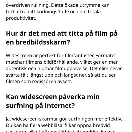
i
överdriven rullning. Detta ökade utrymme kan
förbättra ditt kodningsflöde och din totala
l
produktivitet.
d
Hur är det med att titta på film på
f
en bredbildsskärm?
o
Widescreen är perfekt för filmfantaster. Formatet
matchar filmens bildförhållande, vilket ger en mer
r
autentisk och njutbar filmupplevelse. Det eliminerar
svarta fält längst upp och längst ner, så att du ser
m
filmen som regissören avsett.
a
Kan widescreen påverka min
t
surfning på internet?
?
Ja, widescreen-skärmar gör surfningen mer effektiv.
Du kan ha flera webbläsarflikar öppna bredvid
varandra, vilket gör det lättare att multitaska och