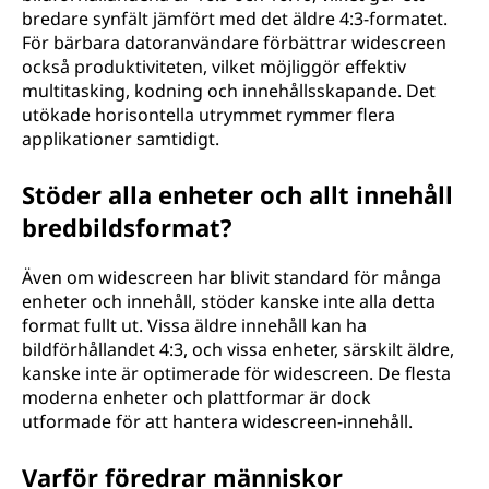
bredare synfält jämfört med det äldre 4:3-formatet.
c
För bärbara datoranvändare förbättrar widescreen
h
också produktiviteten, vilket möjliggör effektiv
multitasking, kodning och innehållsskapande. Det
h
utökade horisontella utrymmet rymmer flera
applikationer samtidigt.
u
Stöder alla enheter och allt innehåll
r
bredbildsformat?
s
Även om widescreen har blivit standard för många
k
enheter och innehåll, stöder kanske inte alla detta
format fullt ut. Vissa äldre innehåll kan ha
i
bildförhållandet 4:3, och vissa enheter, särskilt äldre,
kanske inte är optimerade för widescreen. De flesta
l
moderna enheter och plattformar är dock
utformade för att hantera widescreen-innehåll.
j
Varför föredrar människor