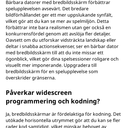
Bärbara datorer med bredbildsskärm förbättrar
n
spelupplevelsen avsevärt. Det bredare
bildförhållandet ger ett mer uppslukande synfält,
s
vilket gör att du kan se mer av spelmiljön. Detta
förbättrar inte bara realismen utan ger också en
t
konkurrensfördel genom att avslöja fler detaljer.
Oavsett om du utforskar vidsträckta landskap eller
a
deltar i snabba actionsekvenser, ser en bärbar dator
med bredbildsskärm till att du inte missar ett
n
ögonblick, vilket gör dina spelsessioner roligare och
visuellt mer imponerande. Uppgradera till
d
bredbildsskärm för en spelupplevelse som
överskrider gränserna.
a
Påverkar widescreen
r
programmering och kodning?
d
Ja, bredbildsskärmar är fördelaktiga för kodning. Det
b
utökade horisontella utrymmet gör att du kan se fler
rader kod samtidigt, vilket minskar behovet av