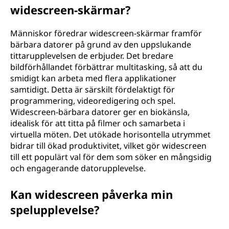
e
widescreen-skärmar?
r
Människor föredrar widescreen-skärmar framför
d
bärbara datorer på grund av den uppslukande
tittarupplevelsen de erbjuder. Det bredare
e
bildförhållandet förbättrar multitasking, så att du
smidigt kan arbeta med flera applikationer
t
samtidigt. Detta är särskilt fördelaktigt för
programmering, videoredigering och spel.
s
Widescreen-bärbara datorer ger en biokänsla,
idealisk för att titta på filmer och samarbeta i
i
virtuella möten. Det utökade horisontella utrymmet
bidrar till ökad produktivitet, vilket gör widescreen
g
till ett populärt val för dem som söker en mångsidig
och engagerande datorupplevelse.
f
Kan widescreen påverka min
r
spelupplevelse?
å