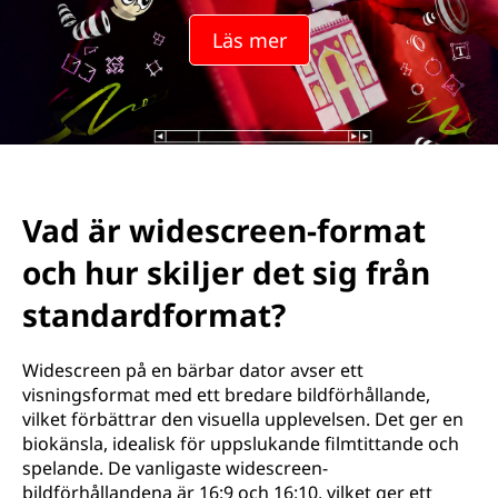
i
Läs mer
l
d
s
f
Vad är widescreen-format
o
och hur skiljer det sig från
r
standardformat?
m
Widescreen på en bärbar dator avser ett
a
visningsformat med ett bredare bildförhållande,
vilket förbättrar den visuella upplevelsen. Det ger en
t
biokänsla, idealisk för uppslukande filmtittande och
spelande. De vanligaste widescreen-
o
bildförhållandena är 16:9 och 16:10, vilket ger ett