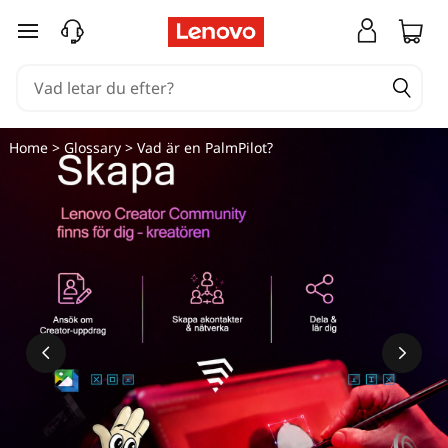
hoppa vidare till huvudinnehållet
Home
>
Glossary
> Vad är en PalmPilot?