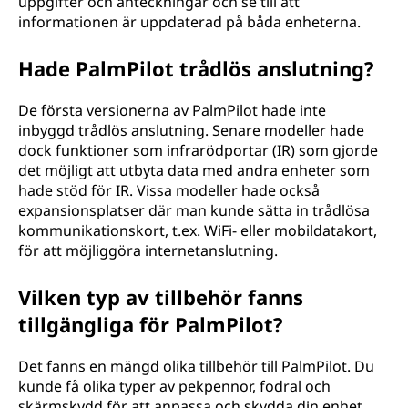
uppgifter och anteckningar och se till att
informationen är uppdaterad på båda enheterna.
Hade PalmPilot trådlös anslutning?
De första versionerna av PalmPilot hade inte
inbyggd trådlös anslutning. Senare modeller hade
dock funktioner som infrarödportar (IR) som gjorde
det möjligt att utbyta data med andra enheter som
hade stöd för IR. Vissa modeller hade också
expansionsplatser där man kunde sätta in trådlösa
kommunikationskort, t.ex. WiFi- eller mobildatakort,
för att möjliggöra internetanslutning.
Vilken typ av tillbehör fanns
tillgängliga för PalmPilot?
Det fanns en mängd olika tillbehör till PalmPilot. Du
kunde få olika typer av pekpennor, fodral och
skärmskydd för att anpassa och skydda din enhet.