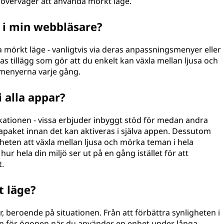
överväger att använda mörkt läge.
 i min webbläsare?
ra mörkt läge - vanligtvis via deras anpassningsmenyer eller
nas tillägg som gör att du enkelt kan växla mellan ljusa och
menyerna varje gång.
 alla appar?
ikationen - vissa erbjuder inbyggt stöd för medan andra
emapaket innan det kan aktiveras i själva appen. Dessutom
eten att växla mellan ljusa och mörka teman i hela
hur hela din miljö ser ut på en gång istället för att
t.
t läge?
 beroende på situationen. Från att förbättra synligheten i
en för ögonen när du använder en enhet under långa