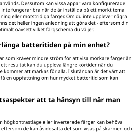
om används. Dessutom kan vissa appar vara konfigurerade
 inte fungerar bra när de är inställda på ett mörkt tema
ing eller motstridiga färger. Om du inte upplever några
inns det heller ingen anledning att göra det - eftersom din
imalt oavsett vilket färgschema du väljer.
örlänga batteritiden på min enhet?
r som kräver mindre ström för att visa mörkare färger än
ett resultat kan du uppleva längre körtider när du
kommer att märkas för alla. I slutändan är det värt att
t få en uppfattning om hur mycket batteritid som kan
tsaspekter att ta hänsyn till när man
 som högkontrastläge eller inverterade färger kan behöva
 eftersom de kan åsidosätta det som visas på skärmen och