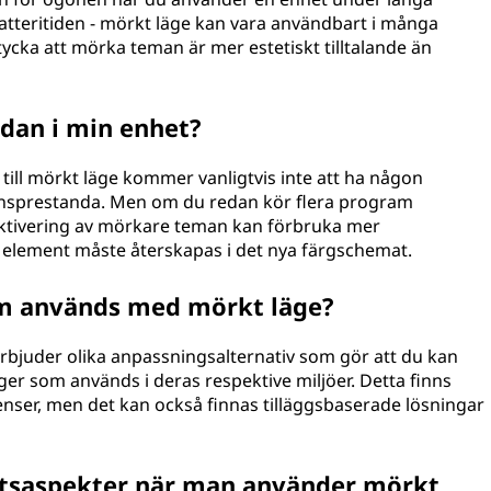
batteritiden - mörkt läge kan vara användbart i många
ycka att mörka teman är mer estetiskt tilltalande än
dan i min enhet?
a till mörkt läge kommer vanligtvis inte att ha någon
ionsprestanda. Men om du redan kör flera program
 aktivering av mörkare teman kan förbruka mer
e element måste återskapas i det nya färgschemat.
om används med mörkt läge?
erbjuder olika anpassningsalternativ som gör att du kan
ger som används i deras respektive miljöer. Detta finns
renser, men det kan också finnas tilläggsbaserade lösningar
hetsaspekter när man använder mörkt