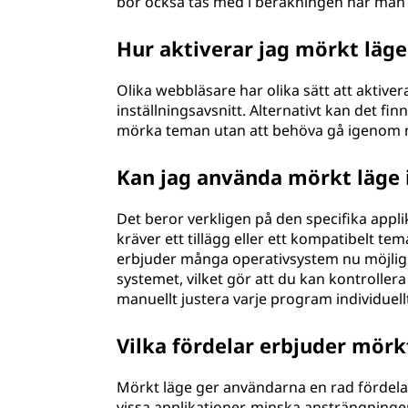
bör också tas med i beräkningen när man 
Hur aktiverar jag mörkt läge
Olika webbläsare har olika sätt att aktive
inställningsavsnitt. Alternativt kan det fin
mörka teman utan att behöva gå igenom 
Kan jag använda mörkt läge i
Det beror verkligen på den specifika appl
kräver ett tillägg eller ett kompatibelt t
erbjuder många operativsystem nu möjligh
systemet, vilket gör att du kan kontrollera 
manuellt justera varje program individuell
Vilka fördelar erbjuder mörk
Mörkt läge ger användarna en rad fördelar,
vissa applikationer, minska ansträngning