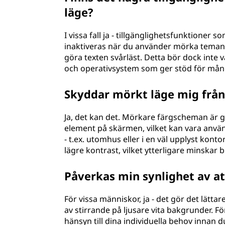
läge?
I vissa fall ja - tillgänglighetsfunktioner
inaktiveras när du använder mörka teman
göra texten svårläst. Detta bör dock int
och operativsystem som ger stöd för mång
Skyddar mörkt läge mig från
Ja, det kan det. Mörkare färgscheman är ga
element på skärmen, vilket kan vara anvä
- t.ex. utomhus eller i en väl upplyst ko
lägre kontrast, vilket ytterligare minskar 
Påverkas min synlighet av a
För vissa människor, ja - det gör det lätt
av stirrande på ljusare vita bakgrunder. För 
hänsyn till dina individuella behov innan d