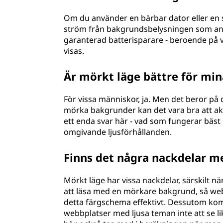
Om du använder en bärbar dator eller en su
ström från bakgrundsbelysningen som använ
garanterad batterisparare - beroende på v
visas.
Är mörkt läge bättre för mi
För vissa människor, ja. Men det beror på d
mörka bakgrunder kan det vara bra att aktiv
ett enda svar här - vad som fungerar bäst
omgivande ljusförhållanden.
Finns det några nackdelar m
Mörkt läge har vissa nackdelar, särskilt nä
att läsa med en mörkare bakgrund, så we
detta färgschema effektivt. Dessutom kom
webbplatser med ljusa teman inte att se l