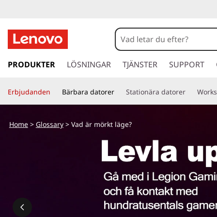
h
o
PRODUKTER
LÖSNINGAR
TJÄNSTER
SUPPORT
p
p
Erbjudanden
Bärbara datorer
Stationära datorer
Works
a
v
i
Home
>
Glossary
> Vad är mörkt läge?
d
a
r
e
t
i
l
l
h