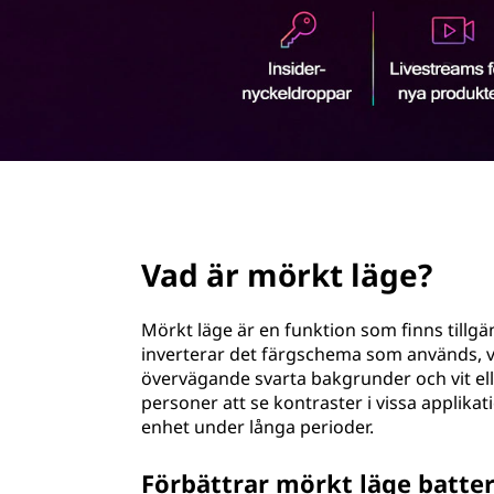
u
v
u
d
i
n
n
e
h
page hero 2/3
å
l
Vad är mörkt läge?
l
e
Mörkt läge är en funktion som finns till
t
inverterar det färgschema som används, vi
övervägande svarta bakgrunder och vit elle
personer att se kontraster i vissa applik
enhet under långa perioder.
Förbättrar mörkt läge batte