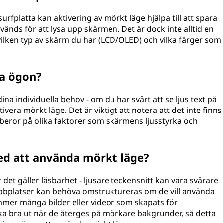
rfplatta kan aktivering av mörkt läge hjälpa till att spara
ds för att lysa upp skärmen. Det är dock inte alltid en
ilken typ av skärm du har (LCD/OLED) och vilka färger som
na ögon?
ina individuella behov - om du har svårt att se ljus text på
era mörkt läge. Det är viktigt att notera att det inte finns
 beror på olika faktorer som skärmens ljusstyrka och
ed att använda mörkt läge?
r det gäller läsbarhet - ljusare teckensnitt kan vara svårare
bbplatser kan behöva omstruktureras om de vill använda
mer många bilder eller videor som skapats för
ika bra ut när de återges på mörkare bakgrunder, så detta