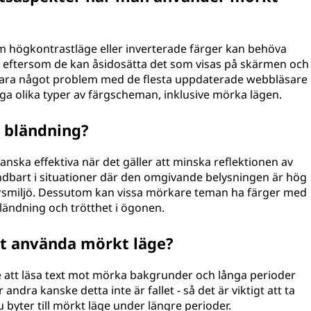
 som högkontrastläge eller inverterade färger kan behöva
 eftersom de kan åsidosätta det som visas på skärmen och
e vara något problem med de flesta uppdaterade webbläsare
a olika typer av färgscheman, inklusive mörka lägen.
 bländning?
nska effektiva när det gäller att minska reflektionen av
ndbart i situationer där den omgivande belysningen är hög
ntorsmiljö. Dessutom kan vissa mörkare teman ha färger med
bländning och trötthet i ögonen.
tt använda mörkt läge?
are att läsa text mot mörka bakgrunder och långa perioder
andra kanske detta inte är fallet - så det är viktigt att ta
u byter till mörkt läge under längre perioder.