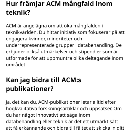
h
Hur främjar ACM mångfald inom
teknik?
i
n
ACM är angelägna om att öka mångfalden i
teknikvärlden. Du hittar initiativ som fokuserar på att
e
engagera kvinnor, minoriteter och
underrepresenterade grupper i databehandling. De
r
erbjuder också utmärkelser och stipendier som är
utformade för att uppmuntra olika deltagande inom
y
området.
(
Kan jag bidra till ACM:s
publikationer?
A
C
Ja, det kan du, ACM-publikationer letar alltid efter
högkvalitativa forskningsartiklar och uppsatser. Om
M
du har något innovativt att säga inom
databehandling eller teknik är det ett utmärkt sätt
)
att få erkännande och bidra till fältet att skicka in ditt