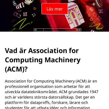
i
Läs mer
a
t
i
o
Vad är Association for
n
Computing Machinery
f
(ACM)?
o
Association for Computing Machinery (ACM) är en
r
professionell organisation som arbetar för att
utveckla datateknikområdet. ACM grundades 1947
C
och är världens största datorsällskap. Det ger en
plattform för dataproffs, forskare, lärare och
o
studenter för att utbyta idéer och information