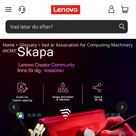
V
hoppa vidare till huvudinnehållet
a
d
ä
Home
>
Glossary
> Vad är Association for Computing Machinery
(ACM)?
r
A
s
s
o
c