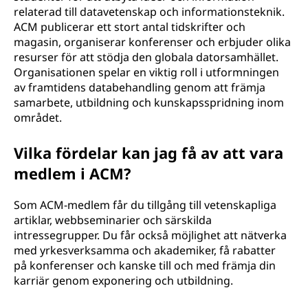
relaterad till datavetenskap och informationsteknik.
m
ACM publicerar ett stort antal tidskrifter och
p
magasin, organiserar konferenser och erbjuder olika
resurser för att stödja den globala datorsamhället.
u
Organisationen spelar en viktig roll i utformningen
av framtidens databehandling genom att främja
t
samarbete, utbildning och kunskapsspridning inom
området.
i
Vilka fördelar kan jag få av att vara
n
medlem i ACM?
g
Som ACM-medlem får du tillgång till vetenskapliga
M
artiklar, webbseminarier och särskilda
intressegrupper. Du får också möjlighet att nätverka
a
med yrkesverksamma och akademiker, få rabatter
på konferenser och kanske till och med främja din
c
karriär genom exponering och utbildning.