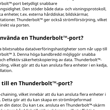
rbolt™-port betydligt snabbare
ngsidighet. Den stöder både data- och visningsprotokoll,
a enheter, t.ex. externa hårddiskar, bildskärmar,
stationer. Thunderbolt™ ger också strömförsörjning, vilket
irekt via porten.
 använda en Thunderbolt™-port?
blixtsnabba dataöverföringshastigheter som når upp till
erbolt™ 3. Denna höga bandbredd möjliggör snabba
och effektiv säkerhetskopiering av data. Thunderbolt™-
ng, vilket gör att du kan ansluta flera enheter i en kedja,
lation.
 till en Thunderbolt™-port?
haining, vilket innebär att du kan ansluta flera enheter i
 Detta gör att du kan skapa en strömlinjeformad
rån din dator. Du kan t.ex. ansluta en Thunderbolt™-skärm