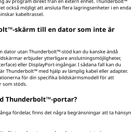
ing av program direkt från en extern enhet. Thunderbolt™
t också möjligt att ansluta flera lagringsenheter i en enda
minskar kabeltrassel.
lt™-skärm till en dator som inte är
n dator utan Thunderbolt™-stöd kan du kanske ändå
dskärmar erbjuder ytterligare anslutningsmöjligheter,
erface) eller DisplayPort-ingångar. I sådana fall kan du
 är Thunderbolt™ med hjälp av lämplig kabel eller adapter.
kationerna för din specifika bildskärmsmodell för att
ar som stöds.
ed Thunderbolt™-portar?
ga fördelar, finns det några begränsningar att ta hänsyn