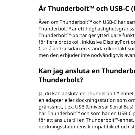
Är Thunderbolt™ och USB-C (
Även om Thunderbolt™ och USB-C har samm
Thunderbolt™ är ett höghastighetsgränss
Thunderbolt™-portar ger ytterligare funkt
för flera protokoll, inklusive DisplayPort
C är å andra sidan en standardkontakt som 
men den erbjuder inte nödvändigtvis ava
Kan jag ansluta en Thunderbo
Thunderbolt?
Ja, du kan ansluta en Thunderbolt™-enhet 
en adapter eller dockningsstation som omv
gränssnitt, t.ex. USB (Universal Serial Bus
har Thunderbolt™ och som har en USB-C-p
för att ansluta till en Thunderbolt™-enhet. 
dockningsstationens kompatibilitet och st