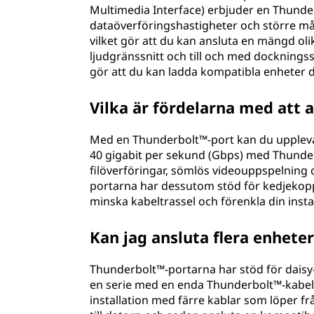
Multimedia Interface) erbjuder en Thunde
o
dataöverföringshastigheter och större må
vilket gör att du kan ansluta en mängd olik
r
ljudgränssnitt och till och med docknings
gör att du kan ladda kompatibla enheter d
t
?
Vilka är fördelarna med att
Med en Thunderbolt™-port kan du uppleva 
40 gigabit per sekund (Gbps) med Thund
filöverföringar, sömlös videouppspelning 
portarna har dessutom stöd för kedjekoppli
minska kabeltrassel och förenkla din instal
Kan jag ansluta flera enheter
Thunderbolt™-portarna har stöd för daisy-c
en serie med en enda Thunderbolt™-kabel.
installation med färre kablar som löper f