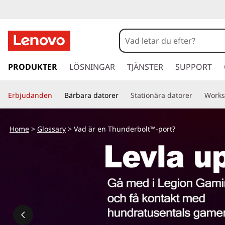
V
a
d
h
o
PRODUKTER
LÖSNINGAR
TJÄNSTER
SUPPORT
ä
p
p
r
Erbjudanden
Bärbara datorer
Stationära datorer
Works
a
v
e
i
Home
>
Glossary
> Vad är en Thunderbolt™-port?
d
n
a
r
T
e
t
h
i
l
u
l
h