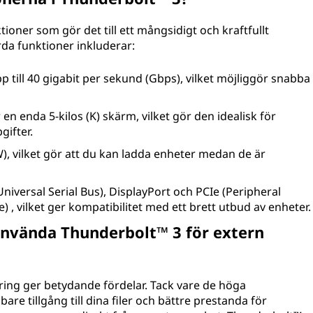
ioner som gör det till ett mångsidigt och kraftfullt
da funktioner inkluderar:
till 40 gigabit per sekund (Gbps), vilket möjliggör snabba
 en enda 5-kilos (K) skärm, vilket gör den idealisk för
gifter.
W), vilket gör att du kan ladda enheter medan de är
Universal Serial Bus), DisplayPort och PCIe (Peripheral
 , vilket ger kompatibilitet med ett brett utbud av enheter.
 använda Thunderbolt™ 3 för extern
ring ger betydande fördelar. Tack vare de höga
re tillgång till dina filer och bättre prestanda för