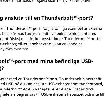
 extern hårddisk till själva skärmen, vilket effektivt
g ansluta till en Thunderbolt™-port?
l en Thunderbolt™-port. Några vanliga exempel är externa
, bildskärmar, ljudgränssnitt, videoinspelningsenheter,
dent Disks) och dockningsstationer. Thunderbolt™-portar
-enheter, vilket innebär att du kan använda en
layPort-monitor.
olt™-port med mina befintliga USB-
)?
nheter med en Thunderbolt™-port. Thunderbolt™-portar är
med USB, så du kan ansluta USB-enheter som tangentbord,
underbolt™ -to-USB-adapter eller -kabel. Det är dock
gheterna begränsas till USB-enhetens kapacitet och inte till