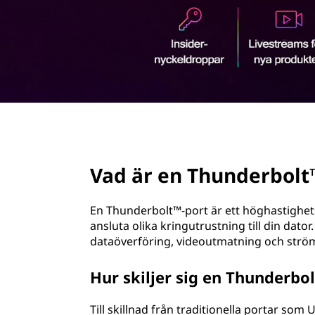
n
u
d
v
u
e
d
i
r
n
n
b
e
h
page hero 2/3
o
å
l
Vad är en Thunderbolt
l
l
e
t
En Thunderbolt™-port är ett höghastighets
t
ansluta olika kringutrustning till din dato
™
dataöverföring, videoutmatning och strö
-
Hur skiljer sig en Thunderbo
p
Till skillnad från traditionella portar som 