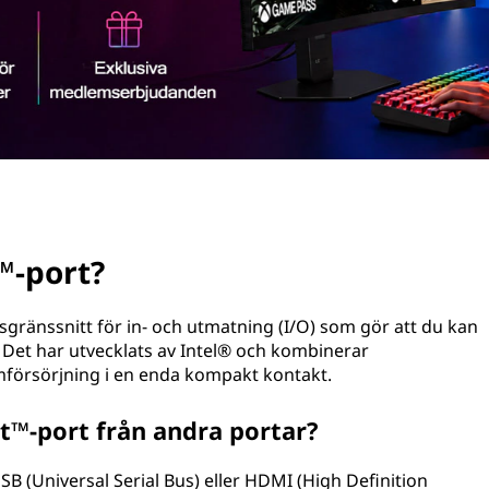
™-port?
gränssnitt för in- och utmatning (I/O) som gör att du kan
r. Det har utvecklats av Intel® och kombinerar
mförsörjning i en enda kompakt kontakt.
lt™-port från andra portar?
USB (Universal Serial Bus) eller HDMI (High Definition