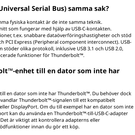
Universal Serial Bus) samma sak?
a fysiska kontakt är de inte samma teknik.
nitt som fungerar med hjälp av USB-C-kontakten.
ioner, t.ex. snabbare dataöverföringshastigheter och stöd
 och PCI Express (Peripheral component interconnect). USB-
stöder olika protokoll, inklusive USB 3.1 och USB 2.0,
ncerade funktioner för Thunderbolt™.
lt™-enhet till en dator som inte har
till en dator som inte har Thunderbolt™. Du behöver dock
andlar Thunderbolt™-signalen till ett kompatibelt
) eller DisplayPort. Om du till exempel har en dator som inte
ort kan du använda en Thunderbolt™-till-USB-C-adapter
Det är viktigt att kontrollera adapterns eller
ödfunktioner innan du gör ett köp.