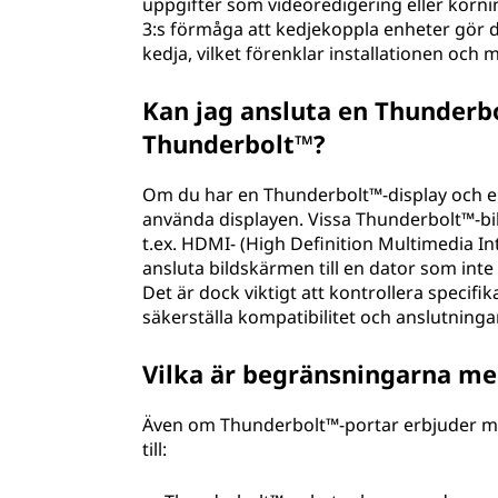
uppgifter som videoredigering eller körn
3:s förmåga att kedjekoppla enheter gör de
kedja, vilket förenklar installationen och 
Kan jag ansluta en Thunderbo
Thunderbolt™?
Om du har en Thunderbolt™-display och e
använda displayen. Vissa Thunderbolt™-bil
t.ex. HDMI- (High Definition Multimedia Int
ansluta bildskärmen till en dator som inte
Det är dock viktigt att kontrollera specifi
säkerställa kompatibilitet och anslutning
Vilka är begränsningarna m
Även om Thunderbolt™-portar erbjuder mån
till: