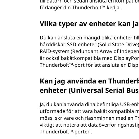
till datorn och sedan ansluta en kompatibel
förlänger din Thunderbolt™-kedja.
Vilka typer av enheter kan ja
Du kan ansluta en mängd olika enheter til
hårddiskar, SSD-enheter (Solid State Drive)
RAID-system (Redundant Array of Indepen
är också bakåtkompatibla med DisplayPort
Thunderbolt™-port för att ansluta en Disp
Kan jag använda en Thunderb
enheter (Universal Serial Bus
Ja, du kan använda dina befintliga USB-e
utformade för att vara bakåtkompatibla 
möss, skrivare och flashminnen med en Th
viktigt att notera att dataöverföringshasti
Thunderbolt™-porten.