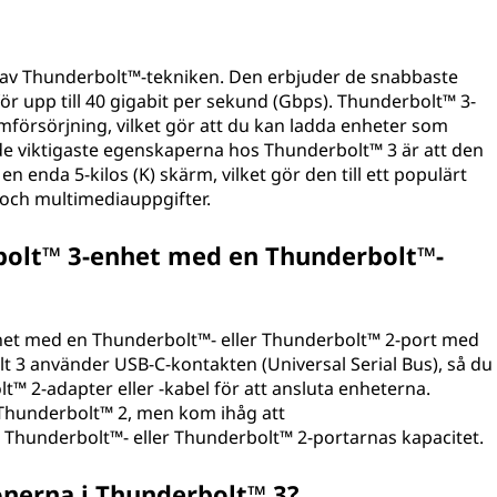
 av Thunderbolt™-tekniken. Den erbjuder de snabbaste
r upp till 40 gigabit per sekund (Gbps). Thunderbolt™ 3-
ömförsörjning, vilket gör att du kan ladda enheter som
e viktigaste egenskaperna hos Thunderbolt™ 3 är att den
en enda 5-kilos (K) skärm, vilket gör den till ett populärt
l och multimediauppgifter.
bolt™ 3-enhet med en Thunderbolt™-
het med en Thunderbolt™- eller Thunderbolt™ 2-port med
lt 3 använder USB-C-kontakten (Universal Serial Bus), så du
™ 2-adapter eller -kabel för att ansluta enheterna.
Thunderbolt™ 2, men kom ihåg att
 Thunderbolt™- eller Thunderbolt™ 2-portarnas kapacitet.
ionerna i Thunderbolt™ 3?