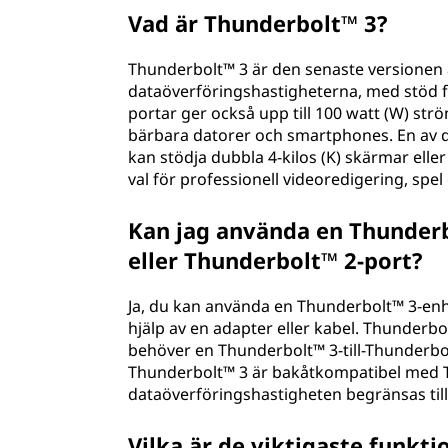
Vad är Thunderbolt™ 3?
Thunderbolt™ 3 är den senaste versionen
dataöverföringshastigheterna, med stöd fö
portar ger också upp till 100 watt (W) str
bärbara datorer och smartphones. En av d
kan stödja dubbla 4-kilos (K) skärmar eller 
val för professionell videoredigering, spe
Kan jag använda en Thunder
eller Thunderbolt™ 2-port?
Ja, du kan använda en Thunderbolt™ 3-en
hjälp av en adapter eller kabel. Thunderbo
behöver en Thunderbolt™ 3-till-Thunderbolt
Thunderbolt™ 3 är bakåtkompatibel med 
dataöverföringshastigheten begränsas till
Vilka är de viktigaste funkt