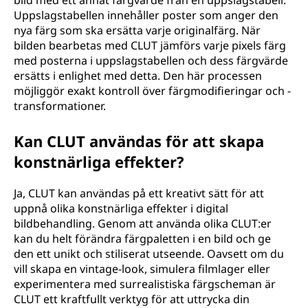
bild med ett annat färgvärde från en uppslagstabell.
Uppslagstabellen innehåller poster som anger den
nya färg som ska ersätta varje originalfärg. När
bilden bearbetas med CLUT jämförs varje pixels färg
med posterna i uppslagstabellen och dess färgvärde
ersätts i enlighet med detta. Den här processen
möjliggör exakt kontroll över färgmodifieringar och -
transformationer.
Kan CLUT användas för att skapa
konstnärliga effekter?
Ja, CLUT kan användas på ett kreativt sätt för att
uppnå olika konstnärliga effekter i digital
bildbehandling. Genom att använda olika CLUT:er
kan du helt förändra färgpaletten i en bild och ge
den ett unikt och stiliserat utseende. Oavsett om du
vill skapa en vintage-look, simulera filmlager eller
experimentera med surrealistiska färgscheman är
CLUT ett kraftfullt verktyg för att uttrycka din