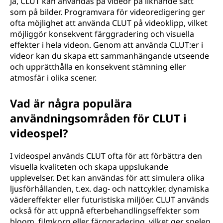
Ja, CLUT kan användas på videor på liknande sätt
som på bilder. Programvara för videoredigering ger
ofta möjlighet att använda CLUT på videoklipp, vilket
möjliggör konsekvent färggradering och visuella
effekter i hela videon. Genom att använda CLUT:er i
videor kan du skapa ett sammanhängande utseende
och upprätthålla en konsekvent stämning eller
atmosfär i olika scener.
Vad är några populära
användningsområden för CLUT i
videospel?
I videospel används CLUT ofta för att förbättra den
visuella kvaliteten och skapa uppslukande
upplevelser. Det kan användas för att simulera olika
ljusförhållanden, t.ex. dag- och nattcykler, dynamiska
vädereffekter eller futuristiska miljöer. CLUT används
också för att uppnå efterbehandlingseffekter som
bloom, filmkorn eller färggradering, vilket ger spelen