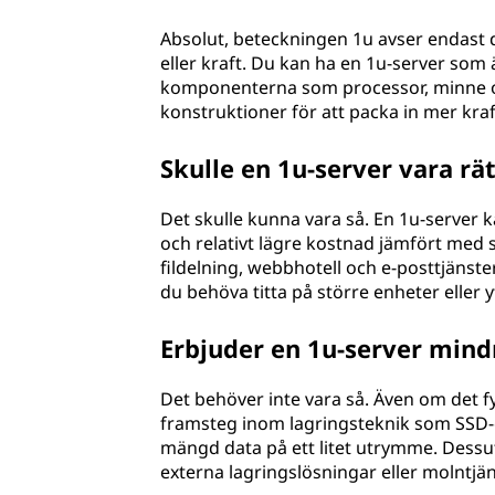
Absolut, beteckningen 1u avser endast d
eller kraft. Du kan ha en 1u-server som 
komponenterna som processor, minne och
konstruktioner för att packa in mer kraft
Skulle en 1u-server vara rät
Det skulle kunna vara så. En 1u-server 
och relativt lägre kostnad jämfört med
fildelning, webbhotell och e-posttjänste
du behöva titta på större enheter eller y
Erbjuder en 1u-server mind
Det behöver inte vara så. Även om det fy
framsteg inom lagringsteknik som SSD-en
mängd data på ett litet utrymme. Dessut
externa lagringslösningar eller molntjäns