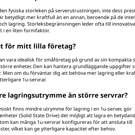
en fysiska storleken på serverutrustningen, inte dess pre
är betydligt mer kraftfull än en annan, beroende på de inte
 lagring. Storleksbegränsningen leder ofta till innovativ
 i en liten formfaktor.
t för mitt lilla företag?
kan vara idealisk för småföretag på grund av sin kompakta s
 större enheter. Den kan hantera grundläggande uppgifter 
r. Men om du förväntar dig att behöva mer lagring eller kra
tterligare 1u-servrar.
re lagringsutrymme än större servrar?
siskt finns mindre utrymme för lagring i en 1u-server, gör
heter (Solid State Drive) det möjligt att lagra en betydan
om kan många 1u-servrar konfigureras för att ansluta till
ter, vilket kan ge ytterligare kapacitet efter behov.