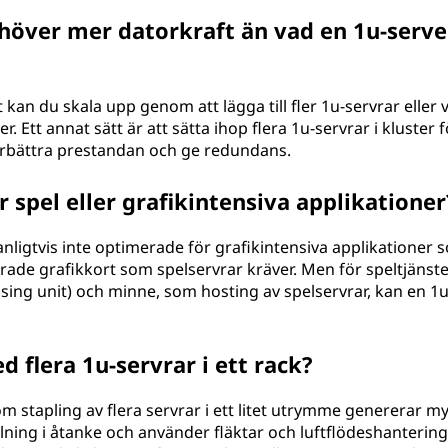
höver mer datorkraft än vad en 1u-serve
kan du skala upp genom att lägga till fler 1u-servrar eller v
. Ett annat sätt är att sätta ihop flera 1u-servrar i kluster f
örbättra prestandan och ge redundans.
 spel eller grafikintensiva applikationer
anligtvis inte optimerade för grafikintensiva applikationer 
rade grafikkort som spelservrar kräver. Men för speltjänst
ing unit) och minne, som hosting av spelservrar, kan en 1u
 flera 1u-servrar i ett rack?
m stapling av flera servrar i ett litet utrymme genererar m
ing i åtanke och använder fläktar och luftflödeshantering. 