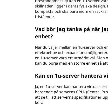
Prestandamässigt kan en 1u-server vara l
skillnaden ligger i deras fysiska design.
kompakta och skalbara inom en rackram
fristående.
Vad bör jag tänka på när ja
enhet?
När du väljer mellan en 1u-server och e
effektbehov och expansionsmöjligheter.
en 1u-server vara ett utmärkt val. Men
kan du börja med en större enhet så at
Kan en 1u-server hantera vi
Ja, en 1u-server kan hantera virtualiseri
beroende på serverns CPU- (Central Proc
att se till att serverns specifikationer 
köra.