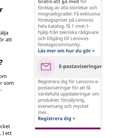
Gratis att gå med
för
företag av alla storlekar och
r
mognadsgrader. Få exklusiva
företagspriser på Lenovos
hela katalog, få 1-mot-1-
hjälp från tekniska rådgivare
älja
och tillgång till Lenovos
ör att
företagscommunity.
Läs mer om hur du gör >
?
E-postaviseringar
som
Registrera dig för Lenovos e-
er som
postaviseringar för att få
-
värdefulla uppdateringar om
produkter, försäljning,
evenemang och mycket
mer...
Registrera dig >
ycket
I ett