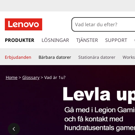
V
a
d
h
o
PRODUKTER
LÖSNINGAR
TJÄNSTER
SUPPORT
ä
p
p
r
Erbjudanden
Bärbara datorer
Stationära datorer
Works
a
v
1
i
Home
>
Glossary
> Vad är 1u?
d
u
a
r
?
e
t
i
l
l
h