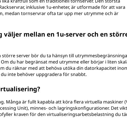
ika kraftfull som en traditionell tornserver. Den största
 Rackservrar, inklusive 1u-enheter, är utformade för att vara
, medan tornservrar ofta tar upp mer utrymme och är
g väljer mellan en 1u-server och en störr
n större server bör du ta hänsyn till utrymmesbegränsninga
 Om du har begränsat med utrymme eller börjar i liten skal
 om du räknar med att behöva utöka din datorkapacitet ino
t du inte behöver uppgradera för snabbt.
rtualisering?
ng. Många är fullt kapabla att köra flera virtuella maskiner 
essing Unit), minnes- och lagringskonfigurationer. Det vikt
uppfyller kraven för den virtualiseringsarbetsbelastning du t