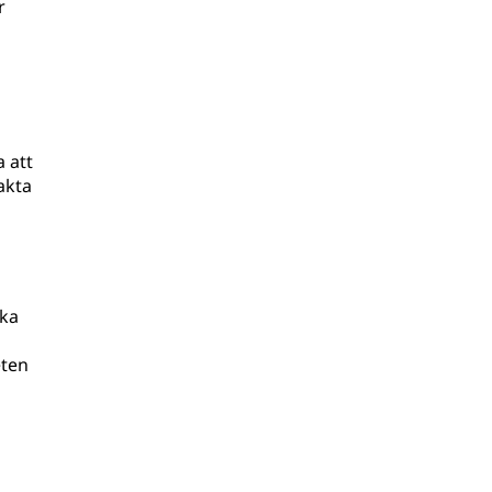
r
 att
akta
ika
eten