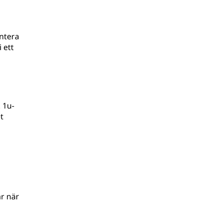
antera
 ett
 1u-
t
r när