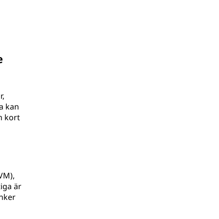
e
r,
a kan
m kort
(VM),
iga är
änker