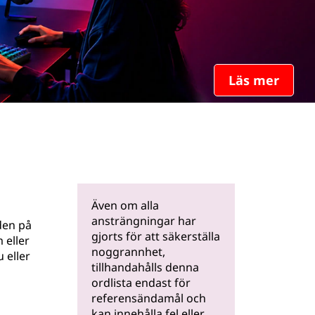
Läs mer
Även om alla
ansträngningar har
den på
gjorts för att säkerställa
 eller
noggrannhet,
 eller
tillhandahålls denna
ordlista endast för
referensändamål och
kan innehålla fel eller