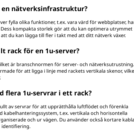
i en nätverksinfrastruktur?
er fylla olika funktioner, t.ex. vara värd för webbplatser, h
. Dess kompakta storlek gör att du kan optimera utrymmet i
t du kan lägga till fler i takt med att ditt nätverk växer.
lt rack för en 1u-server?
ilket är branschnormen för server- och nätverksutrustning.
ade för att ligga i linje med rackets vertikala skenor, vilke
.
 flera 1u-servrar i ett rack?
llt av servrar för att upprätthålla luftflödet och förenkla
d kabelhanteringssystem, t.ex. vertikala och horisontella
organiserade och ur vägen. Du använder också kortare kabla
identifiering.