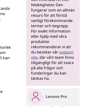
felaktigheter. Den
standa
fungerar som en allmän
rna
resurs för att förstå
a
vanligt förekommande
termer och begrepp.
För exakt information
eller hjälp med våra
produkter
rekommenderar vi att
torlek
du besöker vår
support
som
site
, där vårt team finns
ft kan
tillgängligt för att svara
på alla frågor och
funderingar du kan
tänkas ha.
de
Lenovo Pro