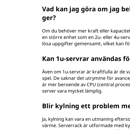
Vad kan jag göra om jag be
ger?
Om du behöver mer kraft eller kapacitet 
en större enhet som en 2u- eller 4u-server
lösa uppgifter gemensamt, vilket kan f
Kan 1u-servrar användas för
Även om 1u-servrar är kraftfulla är de v
spel. De saknar det utrymme för avance
är mer beroende av CPU (central process
server vara mycket lämplig.
Blir kylning ett problem med
Ja, kylning kan vara en utmaning efterso
värme. Serverrack är utformade med kyln