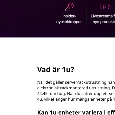
u
v
u
d
i
n
n
e
h
page hero 2/3
å
l
l
Vad är 1u?
e
t
När det gäller serverrackutrustning hän
elektronisk rackmonterad utrustning. Det
44,45 mm hög. När du sätter upp ett serv
4u, vilket anger hur många enheter på 1
Kan 1u-enheter variera i ef