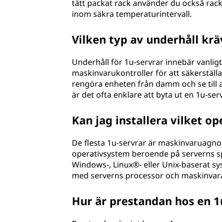
tätt packat rack använder du också rack
inom säkra temperaturintervall.
Vilken typ av underhåll krä
Underhåll för 1u-servrar innebär vanl
maskinvarukontroller för att säkerställa
rengöra enheten från damm och se till 
är det ofta enklare att byta ut en 1u-se
Kan jag installera vilket o
De flesta 1u-servrar är maskinvaruagnost
operativsystem beroende på serverns sp
Windows-, Linux®- eller Unix-baserat s
med serverns processor och maskinvar
Hur är prestandan hos en 1