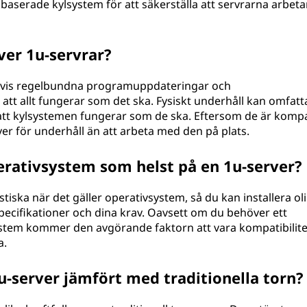
baserade kylsystem för att säkerställa att servrarna arbeta
ver 1u-servrar?
igtvis regelbundna programuppdateringar och
 att allt fungerar som det ska. Fysiskt underhåll kan omfatta
att kylsystemen fungerar som de ska. Eftersom de är komp
rver för underhåll än att arbeta med den på plats.
perativsystem som helst på en 1u-server?
iska när det gäller operativsystem, så du kan installera ol
ecifikationer och dina krav. Oavsett om du behöver ett
ystem kommer den avgörande faktorn att vara kompatibilit
a.
u-server jämfört med traditionella torn?