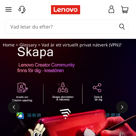
V
hoppa vidare till huvudinnehållet
a
d
ä
Home
>
Glossary
> Vad är ett virtuellt privat nätverk (VPN)?
r
e
t
t
v
i