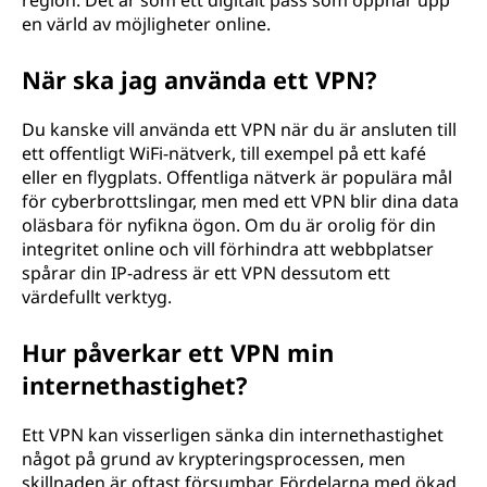
V
region. Det är som ett digitalt pass som öppnar upp
en värld av möjligheter online.
P
När ska jag använda ett VPN?
N
Du kanske vill använda ett VPN när du är ansluten till
)
ett offentligt WiFi-nätverk, till exempel på ett kafé
eller en flygplats. Offentliga nätverk är populära mål
?
för cyberbrottslingar, men med ett VPN blir dina data
oläsbara för nyfikna ögon. Om du är orolig för din
integritet online och vill förhindra att webbplatser
spårar din IP-adress är ett VPN dessutom ett
värdefullt verktyg.
Hur påverkar ett VPN min
internethastighet?
Ett VPN kan visserligen sänka din internethastighet
något på grund av krypteringsprocessen, men
skillnaden är oftast försumbar. Fördelarna med ökad