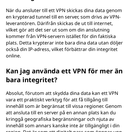
a
När du ansluter till ett VPN skickas dina data genom
en krypterad tunnel till en server, som drivs av VPN-
t
leverantören. Därifrån skickas de ut till internet,
vilket gör att det ser ut som om din anslutning
n
kommer från VPN-servern istället för din faktiska
plats. Detta krypterar inte bara dina data utan döljer
ä
också din IP-adress, vilket förbättrar din integritet
online.
t
v
Kan jag använda ett VPN för mer än
bara integritet?
e
Absolut, förutom att skydda dina data kan ett VPN
r
vara ett praktiskt verktyg för att få tillgång till
innehåll som är begränsat till vissa regioner. Genom
k
att ansluta till en server på en annan plats kan du
kringgå geografiska begränsningar och njuta av
(
innehåll som annars kanske inte är tillgängligt i din