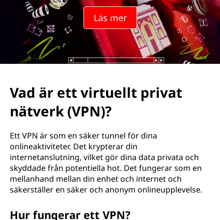
r
Läs mer
t
u
e
l
Vad är ett virtuellt privat
l
nätverk (VPN)?
t
Ett VPN är som en säker tunnel för dina
p
onlineaktiviteter. Det krypterar din
internetanslutning, vilket gör dina data privata och
r
skyddade från potentiella hot. Det fungerar som en
mellanhand mellan din enhet och internet och
i
säkerställer en säker och anonym onlineupplevelse.
v
Hur fungerar ett VPN?