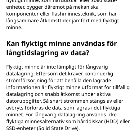
flyktigt minne, som hårddiskar eller solid state-
enheter, bygger däremot på mekaniska
komponenter eller flashminnesteknik, som har
långsammare åtkomsttider jämfört med flyktigt
minne.
Kan flyktigt minne användas för
långtidslagring av data?
Flyktigt minne är inte lämpligt för långvarig
datalagring. Eftersom det kräver kontinuerlig
strömförsörjning för att behålla den lagrade
informationen är flyktigt minne utformat för tillfällig
datalagring och snabb åtkomst under aktiva
datoruppgifter. Så snart strömmen stängs av eller
avbryts förloras de data som lagras i det flyktiga
minnet. För långvarig datalagring används icke-
flyktiga minnesalternativ som hårddiskar (HDD) eller
SSD-enheter (Solid State Drive).