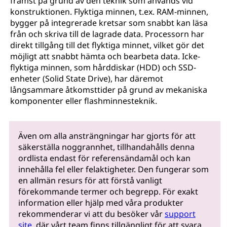
främst på grund av den teknik som används vid
konstruktionen. Flyktiga minnen, t.ex. RAM-minnen,
bygger på integrerade kretsar som snabbt kan läsa
från och skriva till de lagrade data. Processorn har
direkt tillgång till det flyktiga minnet, vilket gör det
möjligt att snabbt hämta och bearbeta data. Icke-
flyktiga minnen, som hårddiskar (HDD) och SSD-
enheter (Solid State Drive), har däremot
långsammare åtkomsttider på grund av mekaniska
komponenter eller flashminnesteknik.
Även om alla ansträngningar har gjorts för att
säkerställa noggrannhet, tillhandahålls denna
ordlista endast för referensändamål och kan
innehålla fel eller felaktigheter. Den fungerar som
en allmän resurs för att förstå vanligt
förekommande termer och begrepp. För exakt
information eller hjälp med våra produkter
rekommenderar vi att du besöker vår
support
site
, där vårt team finns tillgängligt för att svara