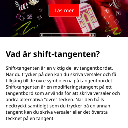
-
Läs mer
t
a
n
g
Vad är shift-tangenten?
e
Shift-tangenten är en viktig del av tangentbordet.
n
När du trycker på den kan du skriva versaler och få
tillgång till de övre symbolerna på tangentbordet.
t
Shift-tangenten är en modifieringstangent på ett
tangentbord som används för att skriva versaler och
e
andra alternativa "övre" tecken. När den hålls
nedtryckt samtidigt som du trycker på en annan
n
tangent kan du skriva versaler eller det översta
tecknet på en tangent.
?