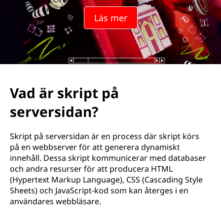
t
Läs mer
p
å
s
e
Vad är skript på
r
serversidan?
v
Skript på serversidan är en process där skript körs
e
på en webbserver för att generera dynamiskt
innehåll. Dessa skript kommunicerar med databaser
r
och andra resurser för att producera HTML
(Hypertext Markup Language), CSS (Cascading Style
s
Sheets) och JavaScript-kod som kan återges i en
användares webbläsare.
i