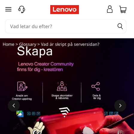
V
hoppa vidare till huvudinnehållet
a
d
ä
Home
>
Glossary
> Vad är skript på serversidan?
r
s
k
r
i
p