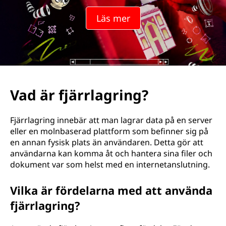
l
Läs mer
a
g
r
i
Vad är fjärrlagring?
n
Fjärrlagring innebär att man lagrar data på en server
g
eller en molnbaserad plattform som befinner sig på
en annan fysisk plats än användaren. Detta gör att
?
användarna kan komma åt och hantera sina filer och
dokument var som helst med en internetanslutning.
Vilka är fördelarna med att använda
fjärrlagring?