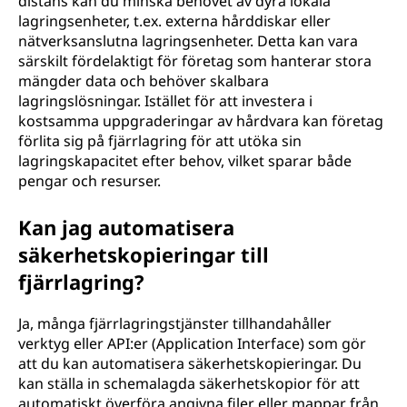
distans kan du minska behovet av dyra lokala
lagringsenheter, t.ex. externa hårddiskar eller
nätverksanslutna lagringsenheter. Detta kan vara
särskilt fördelaktigt för företag som hanterar stora
mängder data och behöver skalbara
lagringslösningar. Istället för att investera i
kostsamma uppgraderingar av hårdvara kan företag
förlita sig på fjärrlagring för att utöka sin
lagringskapacitet efter behov, vilket sparar både
pengar och resurser.
Kan jag automatisera
säkerhetskopieringar till
fjärrlagring?
Ja, många fjärrlagringstjänster tillhandahåller
verktyg eller API:er (Application Interface) som gör
att du kan automatisera säkerhetskopieringar. Du
kan ställa in schemalagda säkerhetskopior för att
automatiskt överföra angivna filer eller mappar från