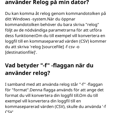
använder Relog på min dator?
Du kan komma åt relog genom kommandotolken på
ditt Windows -system.När du öppnar
kommandotolken behöver du bara skriva "relog"
följt av de nödvändiga parametrarna för att utföra
dess funktioner.Om du till exempel vill konvertera en
loggfil till en kommaseparerad värden (CSV) kommer
du att skriva 'relog [sourceFile] -f csv -o
[destinationfile]'.
Vad betyder "-f" -flaggan när du
använder relog?
I samband med att använda relog står "-f" -flaggan
för "format".Denna flagga används för att ange det
format du vill konvertera din loggfil till.Om du till
exempel vill konvertera din loggfil till en
kommaseparerad värden (CSV), skulle du använda '-f
CSV'.