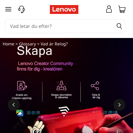
hoppa vidare till huvudinnehållet
Home
>
Glossary
> Vad är Relog?