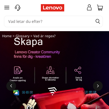
hoppa vidare till huvudinnehållet
Home
>
Glossary
> Vad är regex?