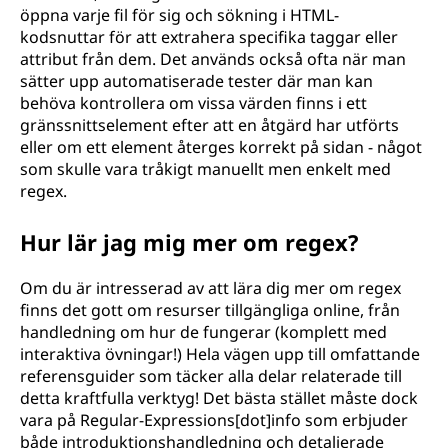
öppna varje fil för sig och sökning i HTML-
kodsnuttar för att extrahera specifika taggar eller
attribut från dem. Det används också ofta när man
sätter upp automatiserade tester där man kan
behöva kontrollera om vissa värden finns i ett
gränssnittselement efter att en åtgärd har utförts
eller om ett element återges korrekt på sidan - något
som skulle vara tråkigt manuellt men enkelt med
regex.
Hur lär jag mig mer om regex?
Om du är intresserad av att lära dig mer om regex
finns det gott om resurser tillgängliga online, från
handledning om hur de fungerar (komplett med
interaktiva övningar!) Hela vägen upp till omfattande
referensguider som täcker alla delar relaterade till
detta kraftfulla verktyg! Det bästa stället måste dock
vara på Regular-Expressions[dot]info som erbjuder
både introduktionshandledning och detaljerade