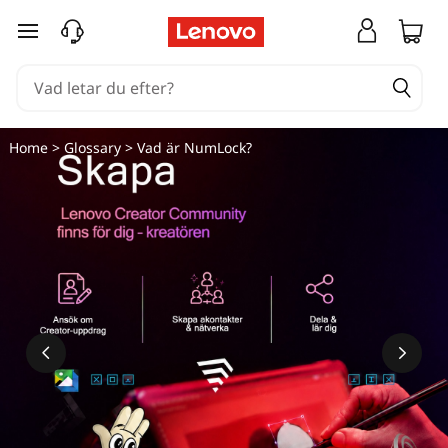
hoppa vidare till huvudinnehållet
Home
>
Glossary
> Vad är NumLock?