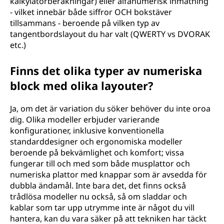
kalkylatorberäkningar) eller alfanumerisk inmatning
- vilket innebär både siffror OCH bokstäver
tillsammans - beroende på vilken typ av
tangentbordslayout du har valt (QWERTY vs DVORAK
etc.)
Finns det olika typer av numeriska
block med olika layouter?
Ja, om det är variation du söker behöver du inte oroa
dig. Olika modeller erbjuder varierande
konfigurationer, inklusive konventionella
standarddesigner och ergonomiska modeller
beroende på bekvämlighet och komfort; vissa
fungerar till och med som både musplattor och
numeriska plattor med knappar som är avsedda för
dubbla ändamål. Inte bara det, det finns också
trådlösa modeller nu också, så om sladdar och
kablar som tar upp utrymme inte är något du vill
hantera, kan du vara säker på att tekniken har täckt