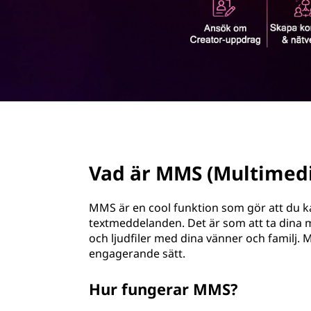
u
u
l
v
u
t
d
i
i
n
n
m
e
h
page hero 2/3
e
å
l
Vad är MMS (Multimedi
d
l
e
i
MMS är en cool funktion som gör att du k
t
textmeddelanden. Det är som att ta dina m
a
och ljudfiler med dina vänner och familj.
engagerande sätt.
M
Hur fungerar MMS?
e