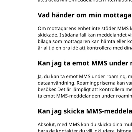
Vad händer om min mottagar
Om mottagarens enhet inte stöder MMS ka
skickade. I sådana fall kan meddelandet v
bilaga som mottagaren kan hämta eller ko
är alltid en bra idé att kontrollera med
Kan jag ta emot MMS under 
Ja, du kan ta emot MMS under roaming, me
dataanvändning. Roamingpriserna kan var
besöker. Det är lämpligt att kontrollera me
ta emot MMS-meddelanden under roamin
Kan jag skicka MMS-meddelan
Absolut, med MMS kan du skicka dina mult
bara de kontakter du vill inkludera, bifoga 