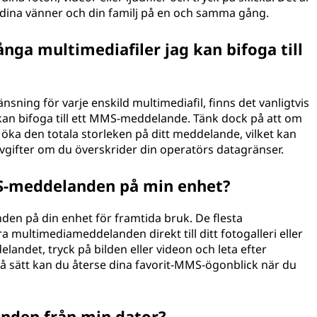
 dina vänner och din familj på en och samma gång.
nga multimediafiler jag kan bifoga till
sning för varje enskild multimediafil, finns det vanligtvis
 kan bifoga till ett MMS-meddelande. Tänk dock på att om
t öka den totala storleken på ditt meddelande, vilket kan
 avgifter om du överskrider din operatörs datagränser.
S-meddelanden på min enhet?
n på din enhet för framtida bruk. De flesta
a multimediameddelanden direkt till ditt fotogalleri eller
ndet, tryck på bilden eller videon och leta efter
 så sätt kan du återse dina favorit-MMS-ögonblick när du
nden från min dator?