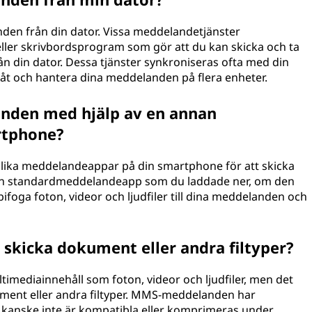
anden från din dator. Vissa meddelandetjänster
eller skrivbordsprogram som gör att du kan skicka och ta
n din dator. Dessa tjänster synkroniseras ofta med din
åt och hantera dina meddelanden på flera enheter.
nden med hjälp av en annan
rtphone?
a olika meddelandeappar på din smartphone för att skicka
n standardmeddelandeapp som du laddade ner, om den
ifoga foton, videor och ljudfiler till dina meddelanden och
skicka dokument eller andra filtyper?
timediainnehåll som foton, videor och ljudfiler, men det
kument eller andra filtyper. MMS-meddelanden har
t kanske inte är kompatibla eller komprimeras under