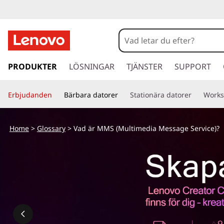
V
a
d
h
o
PRODUKTER
LÖSNINGAR
TJÄNSTER
SUPPORT
ä
p
p
r
Erbjudanden
Bärbara datorer
Stationära datorer
Works
a
v
M
i
Home
>
Glossary
> Vad är MMS (Multimedia Message Service)?
d
M
a
r
S
e
t
(
i
l
M
l
h