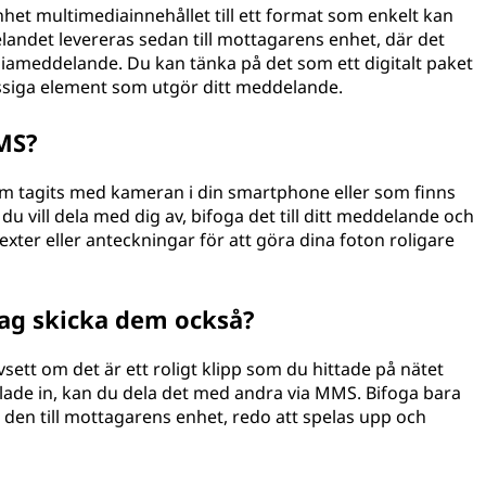
het multimediainnehållet till ett format som enkelt kan
landet levereras sedan till mottagarens enhet, där det
iameddelande. Du kan tänka på det som ett digitalt paket
ässiga element som utgör ditt meddelande.
MS?
m tagits med kameran i din smartphone eller som finns
o du vill dela med dig av, bifoga det till ditt meddelande och
texter eller anteckningar för att göra dina foton roligare
jag skicka dem också?
ett om det är ett roligt klipp som du hittade på nätet
lade in, kan du dela det med andra via MMS. Bifoga bara
s den till mottagarens enhet, redo att spelas upp och