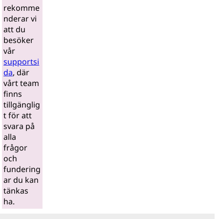
rekomme
nderar vi
att du
besöker
vår
supportsi
da
, där
vårt team
finns
tillgänglig
t för att
svara på
alla
frågor
och
fundering
ar du kan
tänkas
ha.