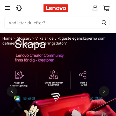
V
hoppa vidare till huvudinnehållet
a
d
g
Home
>
Glossary
> Vilka är de viktigaste egenskaperna som
definierar en programmeringsdator?
ö
r
e
n
b
ä