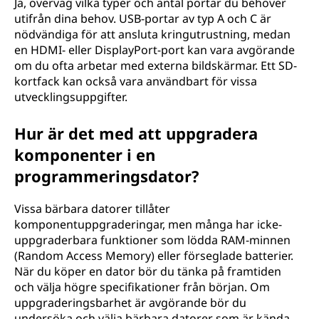
Ja, överväg vilka typer och antal portar du behöver
utifrån dina behov. USB-portar av typ A och C är
nödvändiga för att ansluta kringutrustning, medan
en HDMI- eller DisplayPort-port kan vara avgörande
om du ofta arbetar med externa bildskärmar. Ett SD-
kortfack kan också vara användbart för vissa
utvecklingsuppgifter.
Hur är det med att uppgradera
komponenter i en
programmeringsdator?
Vissa bärbara datorer tillåter
komponentuppgraderingar, men många har icke-
uppgraderbara funktioner som lödda RAM-minnen
(Random Access Memory) eller förseglade batterier.
När du köper en dator bör du tänka på framtiden
och välja högre specifikationer från början. Om
uppgraderingsbarhet är avgörande bör du
undersöka och välja bärbara datorer som är kända