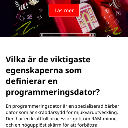
r
Läs mer
b
a
r
d
Vilka är de viktigaste
a
egenskaperna som
t
definierar en
o
programmeringsdator?
r
En programmeringsdator är en specialiserad bärbar
b
dator som är skräddarsydd för mjukvaruutveckling.
Den har en kraftfull processor, gott om RAM-minne
r
och en högupplöst skärm för att förbättra