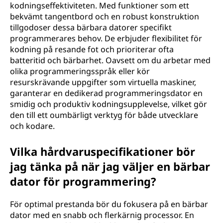
kodningseffektiviteten. Med funktioner som ett
a
bekvämt tangentbord och en robust konstruktion
tillgodoser dessa bärbara datorer specifikt
f
programmerares behov. De erbjuder flexibilitet för
kodning på resande fot och prioriterar ofta
ö
batteritid och bärbarhet. Oavsett om du arbetar med
olika programmeringsspråk eller kör
r
resurskrävande uppgifter som virtuella maskiner,
garanterar en dedikerad programmeringsdator en
p
smidig och produktiv kodningsupplevelse, vilket gör
den till ett oumbärligt verktyg för både utvecklare
r
och kodare.
o
Vilka hårdvaruspecifikationer bör
g
jag tänka på när jag väljer en bärbar
dator för programmering?
r
a
För optimal prestanda bör du fokusera på en bärbar
dator med en snabb och flerkärnig processor. En