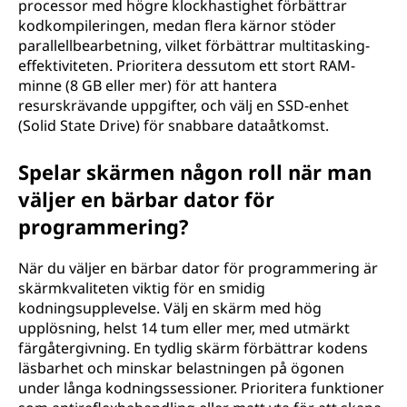
m
processor med högre klockhastighet förbättrar
kodkompileringen, medan flera kärnor stöder
m
parallellbearbetning, vilket förbättrar multitasking-
effektiviteten. Prioritera dessutom ett stort RAM-
e
minne (8 GB eller mer) för att hantera
resurskrävande uppgifter, och välj en SSD-enhet
r
(Solid State Drive) för snabbare dataåtkomst.
i
Spelar skärmen någon roll när man
n
väljer en bärbar dator för
programmering?
g
När du väljer en bärbar dator för programmering är
?
skärmkvaliteten viktig för en smidig
kodningsupplevelse. Välj en skärm med hög
upplösning, helst 14 tum eller mer, med utmärkt
färgåtergivning. En tydlig skärm förbättrar kodens
läsbarhet och minskar belastningen på ögonen
under långa kodningssessioner. Prioritera funktioner