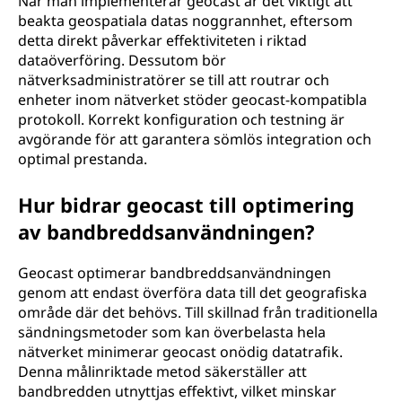
När man implementerar geocast är det viktigt att
beakta geospatiala datas noggrannhet, eftersom
detta direkt påverkar effektiviteten i riktad
dataöverföring. Dessutom bör
nätverksadministratörer se till att routrar och
enheter inom nätverket stöder geocast-kompatibla
protokoll. Korrekt konfiguration och testning är
avgörande för att garantera sömlös integration och
optimal prestanda.
Hur bidrar geocast till optimering
av bandbreddsanvändningen?
Geocast optimerar bandbreddsanvändningen
genom att endast överföra data till det geografiska
område där det behövs. Till skillnad från traditionella
sändningsmetoder som kan överbelasta hela
nätverket minimerar geocast onödig datatrafik.
Denna målinriktade metod säkerställer att
bandbredden utnyttjas effektivt, vilket minskar