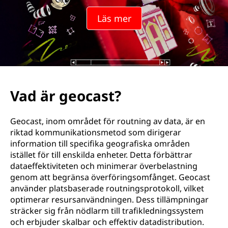
s
Läs mer
t
?
Vad är geocast?
Geocast, inom området för routning av data, är en
riktad kommunikationsmetod som dirigerar
information till specifika geografiska områden
istället för till enskilda enheter. Detta förbättrar
dataeffektiviteten och minimerar överbelastning
genom att begränsa överföringsomfånget. Geocast
använder platsbaserade routningsprotokoll, vilket
optimerar resursanvändningen. Dess tillämpningar
sträcker sig från nödlarm till trafikledningssystem
och erbjuder skalbar och effektiv datadistribution.