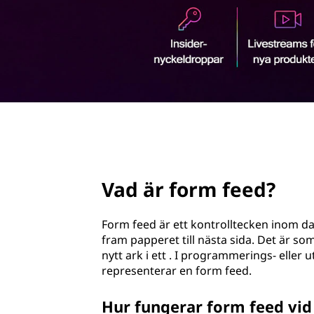
e
u
e
v
u
d
d
i
?
n
n
e
h
page hero 2/3
å
l
l
Vad är form feed?
e
t
Form feed är ett kontrolltecken inom da
fram papperet till nästa sida. Det är som 
nytt ark i ett . I programmerings- eller
representerar en form feed.
Hur fungerar form feed vid 