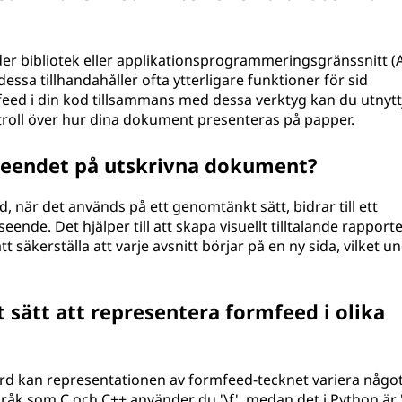
 bibliotek eller applikationsprogrammeringsgränssnitt (A
dessa tillhandahåller ofta ytterligare funktioner för sid
eed i din kod tillsammans med dessa verktyg kan du utnytt
ontroll över hur dina dokument presenteras på papper.
tseendet på utskrivna dokument?
ed, när det används på ett genomtänkt sätt, bidrar till ett
de. Det hjälper till att skapa visuellt tilltalande rapporte
t säkerställa att varje avsnitt börjar på en ny sida, vilket u
t sätt att representera formfeed i olika
d kan representationen av formfeed-tecknet variera någo
åk som C och C++ använder du '\f', medan det i Python är '