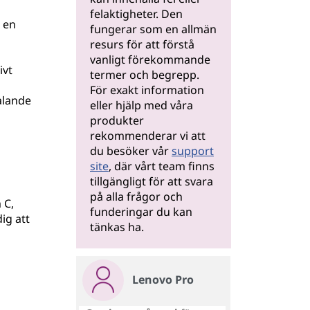
felaktigheter. Den
 en
fungerar som en allmän
resurs för att förstå
vanligt förekommande
ivt
termer och begrepp.
För exakt information
talande
eller hjälp med våra
produkter
rekommenderar vi att
du besöker vår
support
site
, där vårt team finns
tillgängligt för att svara
på alla frågor och
 C,
funderingar du kan
ig att
tänkas ha.
Lenovo Pro