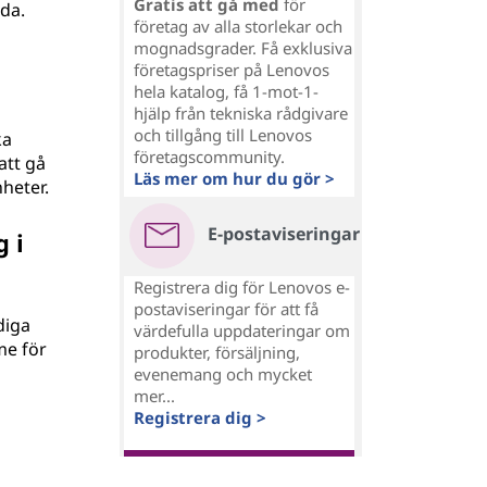
Gratis att gå med
för
ida.
företag av alla storlekar och
mognadsgrader. Få exklusiva
företagspriser på Lenovos
hela katalog, få 1-mot-1-
hjälp från tekniska rådgivare
och tillgång till Lenovos
ka
företagscommunity.
att gå
Läs mer om hur du gör >
nheter.
E-postaviseringar
 i
Registrera dig för Lenovos e-
postaviseringar för att få
diga
värdefulla uppdateringar om
me för
produkter, försäljning,
evenemang och mycket
mer...
Registrera dig >