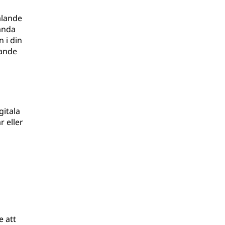
alande
vända
 i din
pande
gitala
r eller
e att