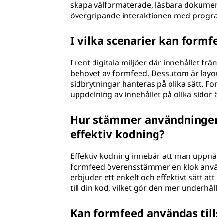
skapa välformaterade, läsbara dokument
övergripande interaktionen med progra
I vilka scenarier kan formf
I rent digitala miljöer där innehållet 
behovet av formfeed. Dessutom är layou
sidbrytningar hanteras på olika sätt. F
uppdelning av innehållet på olika sidor ä
Hur stämmer användningen 
effektiv kodning?
Effektiv kodning innebär att man uppnår
formfeed överensstämmer en klok anvä
erbjuder ett enkelt och effektivt sätt att
till din kod, vilket gör den mer underhål
Kan formfeed användas till