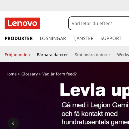
V
a
d
h
o
PRODUKTER
LÖSNINGAR
TJÄNSTER
SUPPORT
ä
p
p
r
Erbjudanden
Bärbara datorer
Stationära datorer
Works
a
v
f
i
Home
>
Glossary
> Vad är form feed?
d
o
a
r
r
e
t
m
i
l
f
l
h