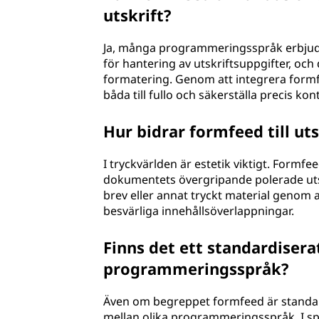
utskrift?
Ja, många programmeringsspråk erbjuder
för hantering av utskriftsuppgifter, och 
formatering. Genom att integrera formf
båda till fullo och säkerställa precis k
Hur bidrar formfeed till u
I tryckvärlden är estetik viktigt. Formfe
dokumentets övergripande polerade utseen
brev eller annat tryckt material genom at
besvärliga innehållsöverlappningar.
Finns det ett standardisera
programmeringsspråk?
Även om begreppet formfeed är standar
mellan olika programmeringsspråk. I spr