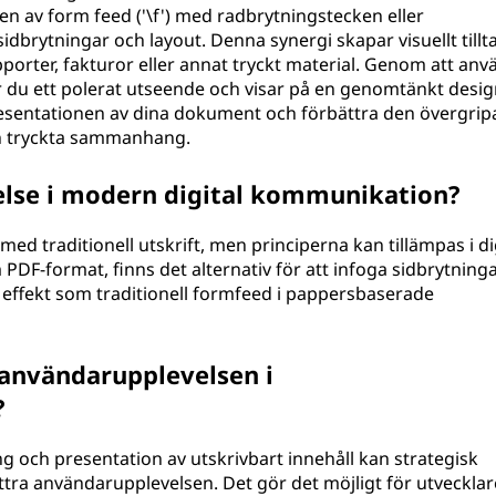
av form feed ('\f') med radbrytningstecken eller
dbrytningar och layout. Denna synergi skapar visuellt tillt
pporter, fakturor eller annat tryckt material. Genom att an
r du ett polerat utseende och visar på en genomtänkt design
presentationen av dina dokument och förbättra den övergri
ch tryckta sammanhang.
lse i modern digital kommunikation?
ed traditionell utskrift, men principerna kan tillämpas i di
DF-format, finns det alternativ för att infoga sidbrytninga
de effekt som traditionell formfeed i pappersbaserade
användarupplevelsen i
?
g och presentation av utskrivbart innehåll kan strategisk
ra användarupplevelsen. Det gör det möjligt för utvecklar