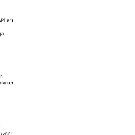
PI:er)
ja
r,
ndviker
t
\x0C'.