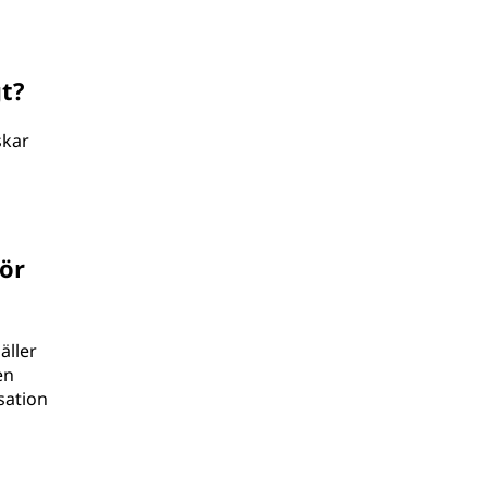
gt?
skar
ör
äller
en
isation