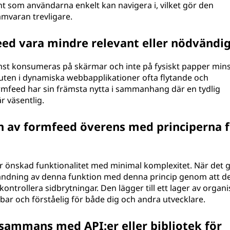
 som användarna enkelt kan navigera i, vilket gör den
mvaran trevligare.
eed vara mindre relevant eller nödvändi
främst konsumeras på skärmar och inte på fysiskt papper min
ten i dynamiska webbapplikationer ofta flytande och
ormfeed har sin främsta nytta i sammanhang där en tydlig
r väsentlig.
av formfeed överens med principerna f
 önskad funktionalitet med minimal komplexitet. När det g
ndning av denna funktion med denna princip genom att d
 kontrollera sidbrytningar. Den lägger till ett lager av organ
lbar och förståelig för både dig och andra utvecklare.
sammans med API:er eller bibliotek för