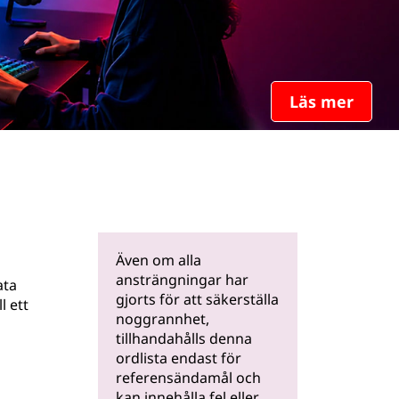
Läs mer
Även om alla
ansträngningar har
ata
gjorts för att säkerställa
l ett
noggrannhet,
tillhandahålls denna
ordlista endast för
referensändamål och
kan innehålla fel eller