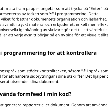
n att mata fram papper, ungefär som att trycka på "Enter" på
epresenteras av tecken som '\f' i programmering. Detta
 vilket förbättrar dokumentets organisation och läsbarhet.
avsnitt i tryckt material och erbjuder ett enkelt men effekt
niversella igenkänning av skrivare gör det till ett värdefullt
er att varje avsnitt börjar på en ny sida för ett visuellt till
i programmering för att kontrollera
gsspråk som stöder kontrolltecken, såsom '\f' i språk som
för att hantera sidbrytningar i dina utskrifter. Det hjälper d
iserat utseende i dina dokument.
nvända formfeed i min kod?
 att generera rapporter eller dokument. Genom att använda