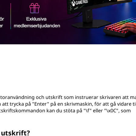
toranvändning och utskrift som instruerar skrivaren att m
att trycka på "Enter" på en skrivmaskin, för att gå vidare til
 utskriftskommandon kan du stöta på "\f" eller "\x0C", som
utskrift?