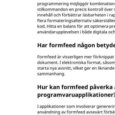
programmering möjliggör kombinationen 
stilkommandon en precis kontroll över si
innehåll och förbättrar läsbarheten i ra
flera formateringsalternativ säkerställe
kod. Hitta en balans för att optimera 
användarupplevelsen i både digitala o
Har formfeed någon betyde
Formfeed är visserligen mer förknippat m
dokument. I elektroniska format, såsom P
starta nya avsnitt, vilket ger en liknan
sammanhang.
Hur kan formfeed påverka 
programvaruapplikationer
I applikationer som involverar genererin
användning av formfeed avsevärt förbätt