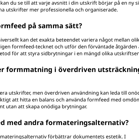
n du se till att varje avsnitt i din utskrift börjar på en ny s
na utskrifter mer professionella och organiserade.
formfeed på samma sätt?
ersellt kan det exakta beteendet variera något mellan oli
k igen formfeed-tecknet och utför den förväntade åtgärden 
 metod för att styra sidbrytningar i en mängd olika utskriftse
r formmatning i överdriven utsträckning
era utskrifter, men överdriven användning kan leda till onö
 viktigt att hitta en balans och använda formfeed med omdö
nt utan att skapa onödiga brytningar.
d med andra formateringsalternativ?
ateringsalternativ förbättrar dokumentets estetik. I