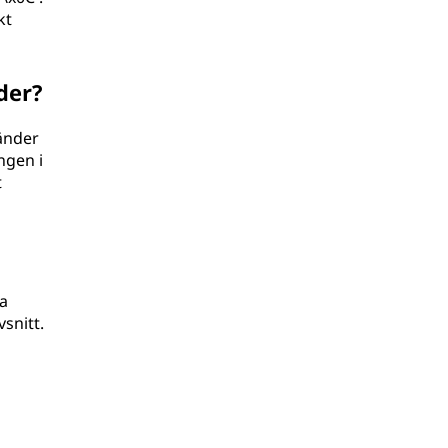
kt
der?
vänder
ngen i
t
a
snitt.