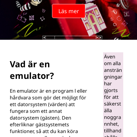
l
Läs mer
a
t
o
r
Även
Vad är en
om alla
?
ansträn
emulator?
gningar
har
gjorts
En emulator är en program l eller
för att
hårdvara som gör det möjligt för
säkerst
ett datorsystem (värden) att
älla
fungera som ett annat
noggra
datorsystem (gästen). Den
nnhet,
efterliknar gästsystemets
tillhand
funktioner, så att du kan köra