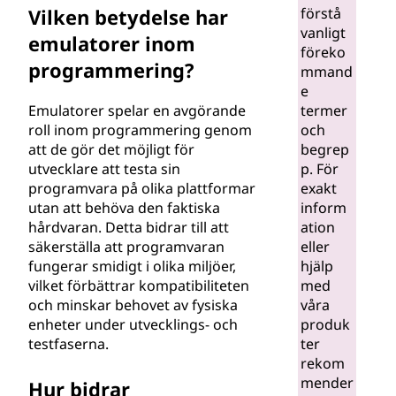
förstå
Vilken betydelse har
vanligt
emulatorer inom
föreko
programmering?
mmand
e
termer
Emulatorer spelar en avgörande
och
roll inom programmering genom
begrep
att de gör det möjligt för
p. För
utvecklare att testa sin
exakt
programvara på olika plattformar
inform
utan att behöva den faktiska
ation
hårdvaran. Detta bidrar till att
eller
säkerställa att programvaran
hjälp
fungerar smidigt i olika miljöer,
med
vilket förbättrar kompatibiliteten
våra
och minskar behovet av fysiska
produk
enheter under utvecklings- och
ter
testfaserna.
rekom
mender
Hur bidrar