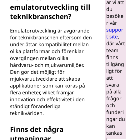
ar vi att
emulatorutveckling till
du
teknikbranschen?
besöke
r vår
suppor
Emulatorutveckling är avgörande
t site
,
för teknikbranschen eftersom den
där vårt
underlättar kompatibilitet mellan
team
olika plattformar och förenklar
finns
övergången mellan olika
tillgäng
hårdvaru- och mjukvarumiljöer.
ligt för
Den gör det möjligt för
att
mjukvaruutvecklare att skapa
svara
applikationer som kan köras på
på alla
flera enheter, vilket främjar
frågor
innovation och effektivitet i den
och
ständigt föränderliga
funderi
teknikvärlden.
ngar du
kan
Finns det några
tänkas
utmaningar
ha.