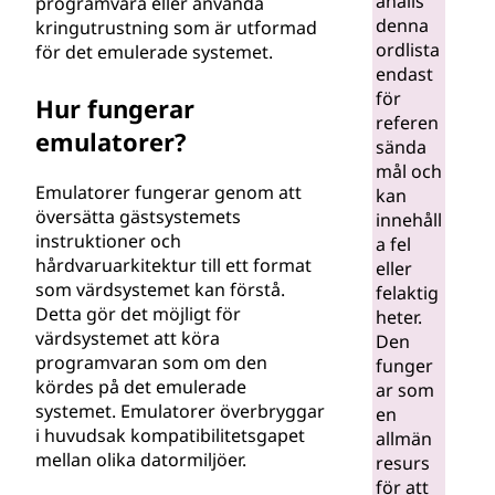
ahålls
programvara eller använda
denna
kringutrustning som är utformad
ordlista
för det emulerade systemet.
endast
för
Hur fungerar
referen
emulatorer?
sända
mål och
Emulatorer fungerar genom att
kan
översätta gästsystemets
innehåll
instruktioner och
a fel
hårdvaruarkitektur till ett format
eller
som värdsystemet kan förstå.
felaktig
Detta gör det möjligt för
heter.
värdsystemet att köra
Den
programvaran som om den
funger
kördes på det emulerade
ar som
systemet. Emulatorer överbryggar
en
i huvudsak kompatibilitetsgapet
allmän
mellan olika datormiljöer.
resurs
för att