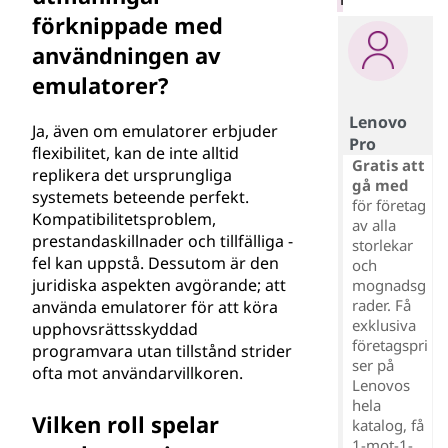
förknippade med
användningen av
emulatorer?
Lenovo
Ja, även om emulatorer erbjuder
Pro
flexibilitet, kan de inte alltid
Gratis att
replikera det ursprungliga
gå med
systemets beteende perfekt.
för företag
Kompatibilitetsproblem,
av alla
prestandaskillnader och tillfälliga -
storlekar
fel kan uppstå. Dessutom är den
och
juridiska aspekten avgörande; att
mognadsg
rader. Få
använda emulatorer för att köra
exklusiva
upphovsrättsskyddad
företagspri
programvara utan tillstånd strider
ser på
ofta mot användarvillkoren.
Lenovos
hela
Vilken roll spelar
katalog, få
1-mot-1-