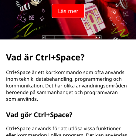
S
Läs mer
p
a
c
e
Vad är Ctrl+Space?
?
Ctrl+Space är ett kortkommando som ofta används
inom teknik, databehandling, programmering och
kommunikation. Det har olika användningsområden
beroende på sammanhanget och programvaran
som används.
Vad gör Ctrl+Space?
Ctrl+Space används för att utlösa vissa funktioner
eller kommandon i olika program. Det kan användas