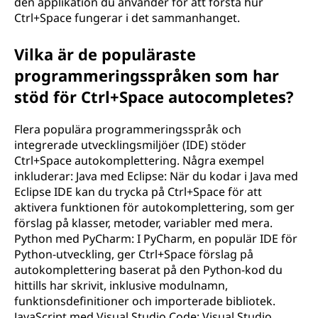
den applikation du använder för att förstå hur
Ctrl+Space fungerar i det sammanhanget.
Vilka är de populäraste
programmeringsspråken som har
stöd för Ctrl+Space autocompletes?
Flera populära programmeringsspråk och
integrerade utvecklingsmiljöer (IDE) stöder
Ctrl+Space autokomplettering. Några exempel
inkluderar: Java med Eclipse: När du kodar i Java med
Eclipse IDE kan du trycka på Ctrl+Space för att
aktivera funktionen för autokomplettering, som ger
förslag på klasser, metoder, variabler med mera.
Python med PyCharm: I PyCharm, en populär IDE för
Python-utveckling, ger Ctrl+Space förslag på
autokomplettering baserat på den Python-kod du
hittills har skrivit, inklusive modulnamn,
funktionsdefinitioner och importerade bibliotek.
JavaScript med Visual Studio Code: Visual Studio