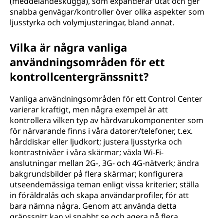
(meddelandeskugga), som expanderar utåt och ger
snabba genvägar/kontroller över olika aspekter som
ljusstyrka och volymjusteringar, bland annat.
Vilka är några vanliga
användningsområden för ett
kontrollcentergränssnitt?
Vanliga användningsområden för ett Control Center
varierar kraftigt, men några exempel är att
kontrollera vilken typ av hårdvarukomponenter som
för närvarande finns i våra datorer/telefoner, t.ex.
hårddiskar eller ljudkort; justera ljusstyrka och
kontrastnivåer i våra skärmar; växla Wi-Fi-
anslutningar mellan 2G-, 3G- och 4G-nätverk; ändra
bakgrundsbilder på flera skärmar; konfigurera
utseendemässiga teman enligt vissa kriterier; ställa
in föräldralås och skapa användarprofiler, för att
bara nämna några. Genom att använda detta
gränssnitt kan vi snabbt se och agera på flera