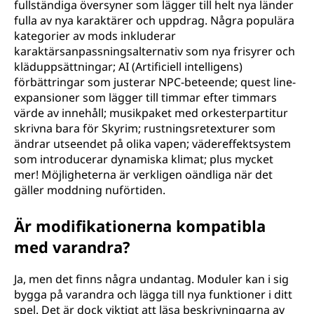
fullständiga översyner som lägger till helt nya länder
fulla av nya karaktärer och uppdrag. Några populära
kategorier av mods inkluderar
karaktärsanpassningsalternativ som nya frisyrer och
kläduppsättningar; AI (Artificiell intelligens)
förbättringar som justerar NPC-beteende; quest line-
expansioner som lägger till timmar efter timmars
värde av innehåll; musikpaket med orkesterpartitur
skrivna bara för Skyrim; rustningsretexturer som
ändrar utseendet på olika vapen; vädereffektsystem
som introducerar dynamiska klimat; plus mycket
mer! Möjligheterna är verkligen oändliga när det
gäller moddning nuförtiden.
Är modifikationerna kompatibla
med varandra?
Ja, men det finns några undantag. Moduler kan i sig
bygga på varandra och lägga till nya funktioner i ditt
spel. Det är dock viktigt att läsa beskrivningarna av