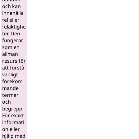
och kan
innehålla
fel eller
felaktighe
ter. Den
fungerar
som en
allmän
resurs för
att förstå
vanligt
förekom
mande
termer
och
begrepp.
För exakt
informati
on eller
hjälp med