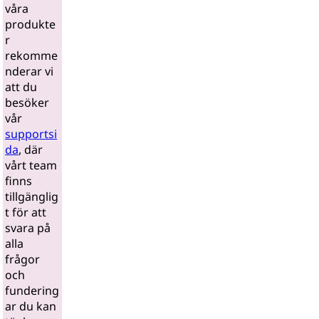
våra
produkte
r
rekomme
nderar vi
att du
besöker
vår
supportsi
da
, där
vårt team
finns
tillgänglig
t för att
svara på
alla
frågor
och
fundering
ar du kan