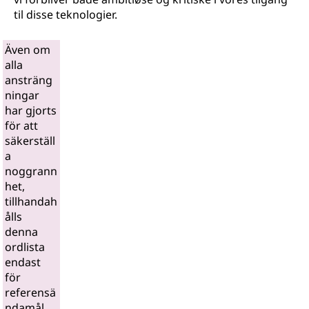
til disse teknologier.
Även om
alla
ansträng
ningar
har gjorts
för att
säkerställ
a
noggrann
het,
tillhandah
ålls
denna
ordlista
endast
för
referensä
ndamål