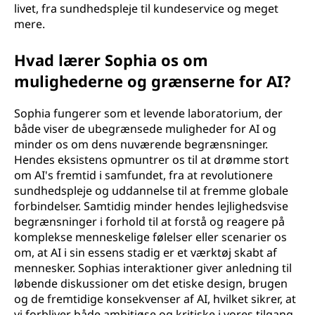
livet, fra sundhedspleje til kundeservice og meget
mere.
Hvad lærer Sophia os om
mulighederne og grænserne for AI?
Sophia fungerer som et levende laboratorium, der
både viser de ubegrænsede muligheder for AI og
minder os om dens nuværende begrænsninger.
Hendes eksistens opmuntrer os til at drømme stort
om AI's fremtid i samfundet, fra at revolutionere
sundhedspleje og uddannelse til at fremme globale
forbindelser. Samtidig minder hendes lejlighedsvise
begrænsninger i forhold til at forstå og reagere på
komplekse menneskelige følelser eller scenarier os
om, at AI i sin essens stadig er et værktøj skabt af
mennesker. Sophias interaktioner giver anledning til
løbende diskussioner om det etiske design, brugen
og de fremtidige konsekvenser af AI, hvilket sikrer, at
vi forbliver både ambitiøse og kritiske i vores tilgang