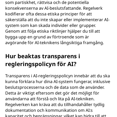
som partiskhet, rättvisa och de potentiella
konsekvenserna av AI-beslutsfattande. Regelverk
kodifierar ofta dessa etiska principer för att
säkerställa att du inte skapar eller implementerar AI-
system som kan skada individer eller grupper.
Genom att följa etiska riktlinjer hjälper du till att
bygga upp en grund av förtroende som är
avgörande för AI-teknikens långsiktiga framgång.
Hur beaktas transparens i
regleringspolicyn för AI?
Transparens i AI-regleringspolicyn innebär att du ska
kunna förklara hur dina AI-system fungerar, inklusive
beslutsprocesserna och de data som de använder.
Detta är viktigt eftersom det gör det möjligt för
användarna att förstå och lita på AI-tekniken.
Regelverken kan kräva att du tillhandahåller tydlig
dokumentation och kommunikation om AI:s
kapacitet och begränsningar, vilket kan bidra till att