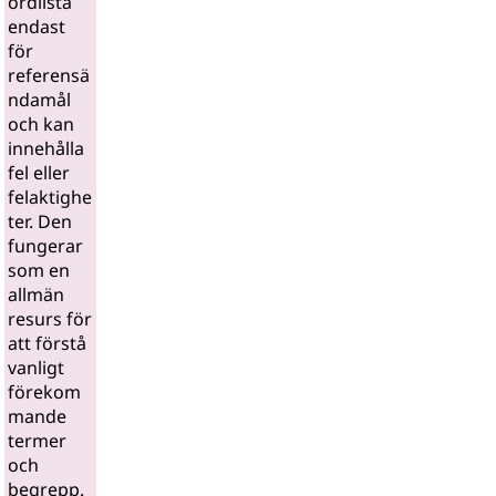
ordlista
endast
för
referensä
ndamål
och kan
innehålla
fel eller
felaktighe
ter. Den
fungerar
som en
allmän
resurs för
att förstå
vanligt
förekom
mande
termer
och
begrepp.