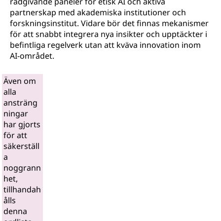
rådgivande paneler för etisk AI och aktiva
partnerskap med akademiska institutioner och
forskningsinstitut. Vidare bör det finnas mekanismer
för att snabbt integrera nya insikter och upptäckter i
befintliga regelverk utan att kväva innovation inom
AI-området.
Även om
alla
ansträng
ningar
har gjorts
för att
säkerställ
a
noggrann
het,
tillhandah
ålls
denna