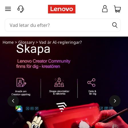
hoppa vidare till huvudinnehållet
Home
>
Glossary
> Vad är AI-regleringar?