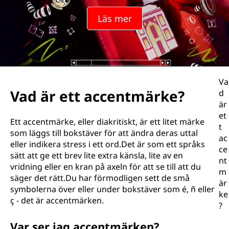
c
Läs mer
e
n
t
Va
m
Vad är ett accentmärke?
d
är
ä
et
Ett accentmärke, eller diakritiskt, är ett litet märke
t
r
som läggs till bokstäver för att ändra deras uttal
ac
eller indikera stress i ett ord.Det är som ett språks
ce
k
sätt att ge ett brev lite extra känsla, lite av en
nt
vridning eller en kran på axeln för att se till att du
m
e
säger det rätt.Du har förmodligen sett de små
är
symbolerna över eller under bokstäver som é, ñ eller
?
ke
ç - det är accentmärken.
?
Var ser jag accentmärken?