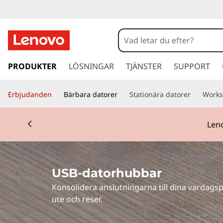
U
S
B
h
o
PRODUKTER
LÖSNINGAR
TJÄNSTER
SUPPORT
-
p
p
d
Erbjudanden
Bärbara datorer
Stationära datorer
Works
a
v
a
Currently displaying item 2 of 3
i
Leno
d
t
a
r
o
e
USB-datorhubbar
t
r
i
Konsolidera anslutningarna till dina vardags
l
h
ute och reser.
l
h