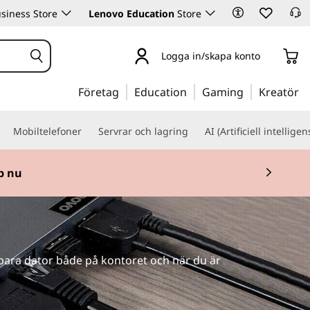
siness Store
Lenovo Education
Store
Logga in/skapa konto
Företag
Education
Gaming
Kreatör
Mobiltelefoner
Servrar och lagring
AI (Artificiell intelligen
p nu
rbara dator både på kontoret och när du är