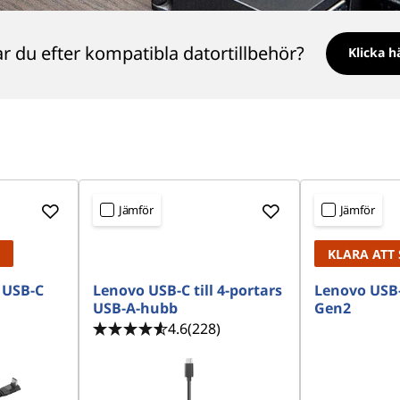
ar du efter kompatibla datortillbehör?
Klicka h
Jämför
Jämför
KLARA ATT 
 USB-C
Lenovo USB-C till 4-portars
Lenovo USB-
USB-A-hubb
Gen2
4.6
(228)