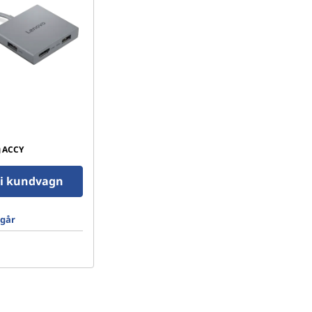
g
ACCY
l i kundvagn
ngår