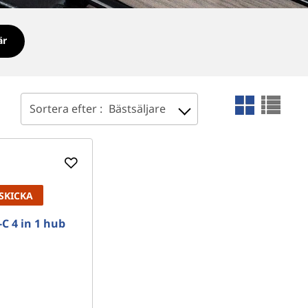
är
Sortera efter :
Bästsäljare
SKICKA
C 4 in 1 hub