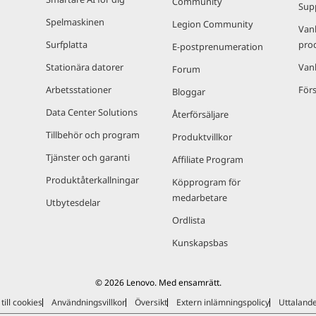
Community
Sup
Spelmaskinen
Legion Community
Van
Surfplatta
pro
E-postprenumeration
Stationära datorer
Van
Forum
Arbetsstationer
Förs
Bloggar
Data Center Solutions
Återförsäljare
Tillbehör och program
Produktvillkor
Tjänster och garanti
Affiliate Program
Produktåterkallningar
Köpprogram för
medarbetare
Utbytesdelar
Ordlista
Kunskapsbas
© 2026 Lenovo. Med ensamrätt.
till cookies
Användningsvillkor
Översikt
Extern inlämningspolicy
Uttaland