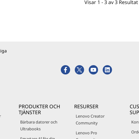
Visar
1 -
3
av
3
Resultat
tiga
PRODUKTER OCH
RESURSER
CU
TJÄNSTER
SU
r
Lenovo Creator
Bärbara datorer och
Kon
Community
Ultrabooks
Ord
Lenovo Pro
Smartare AI för dig