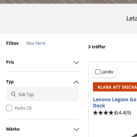
u
u
b
v
Let
u
b
d
i
a
n
Filter
Visa färre
n
3
träffar
r
e
h
Pris
å
l
Jämför
l
Typ
e
KLARA ATT SKICKA
t
Lenovo Legion Go
Dock
Hubs (3)
4.4
(9)
Märke