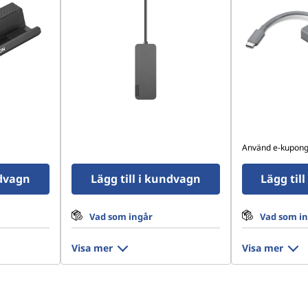
Använd e-kupon
ndvagn
Lägg till i kundvagn
Lägg til
Vad som ingår
Vad som i
Visa mer
Visa mer