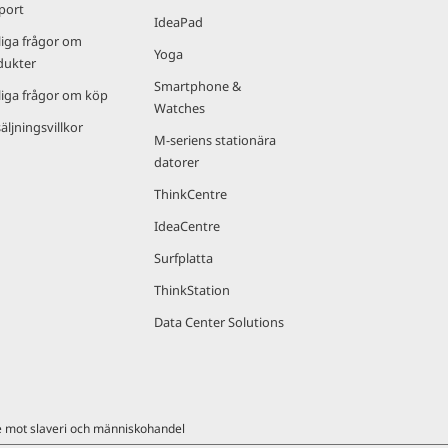
port
IdeaPad
liga frågor om
Yoga
dukter
Smartphone &
liga frågor om köp
Watches
äljningsvillkor
M-seriens stationära
datorer
ThinkCentre
IdeaCentre
Surfplatta
ThinkStation
Data Center Solutions
e mot slaveri och människohandel