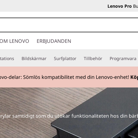
Lenovo Pro
Bu
OM LENOVO
ERBJUDANDEN
tations
Bildskärmar
Surfplattor
Tillbehör
Programvara
vo-delar: Sömlös kompatibilitet med din Lenovo-enhet!
Kö
prylar samtidigt som du utökar funktionaliteten hos din bä