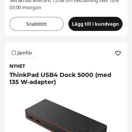
Beräknad leverans 12/08 om beställning sker före
03:00 imorgon
Snabbtitt
Lägg till i kundvagn
Jämför
NYHET
ThinkPad USB4 Dock 5000 (med
135 W-adapter)