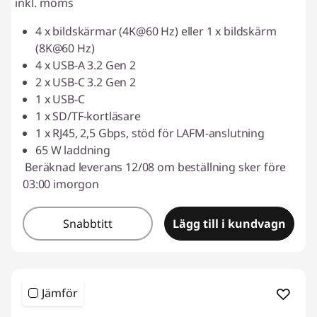
inkl. moms
4 x bildskärmar (4K@60 Hz) eller 1 x bildskärm
(8K@60 Hz)
4 x USB-A 3.2 Gen 2
2 x USB-C 3.2 Gen 2
1 x USB-C
1 x SD/TF-kortläsare
1 x RJ45, 2,5 Gbps, stöd för LAFM-anslutning
65 W laddning
Beräknad leverans 12/08 om beställning sker före
03:00 imorgon
Snabbtitt
Lägg till i kundvagn
Jämför