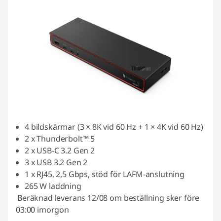
4 bildskärmar (3 × 8K vid 60 Hz + 1 × 4K vid 60 Hz)
2 x Thunderbolt™ 5
2 x USB-C 3.2 Gen 2
3 x USB 3.2 Gen 2
1 x RJ45, 2,5 Gbps, stöd för LAFM-anslutning
265 W laddning
Beräknad leverans 12/08 om beställning sker före
03:00 imorgon