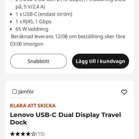
på, 5 V/2,4 A)
1 x USB-C (endast ström)
1 x RJ45, 1 Gbps
65 W laddning
Beräknad leverans 12/08 om beställning sker före
03:00 imorgon
Snabbtitt
Lägg till i kundvagn
Jämför
KLARA ATT SKICKA
Lenovo USB-C Dual Display Travel
Dock
(15)