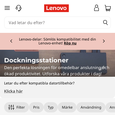
hoppa vidare till huvudinnehållet
Currently displaying item 2 of 3
Lenovo-delar: Sömlös kompatibilitet med din
Lenovo-enhet!
Köp nu
Dockningsstationer
Den perfekta lösningen för omedelbar anslutning och
ökad produktivitet. Utforska våra produkter i dag!
Letar du efter kompatibla datortillbehör?
Klicka här
Filter
Pris
Typ
Märke
Användning
An