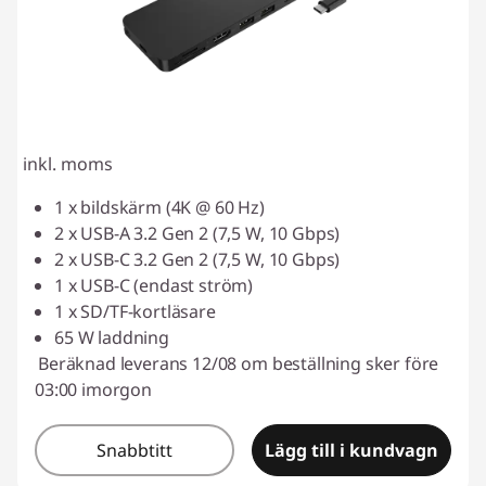
inkl. moms
1 x bildskärm (4K @ 60 Hz)
2 x USB-A 3.2 Gen 2 (7,5 W, 10 Gbps)
2 x USB-C 3.2 Gen 2 (7,5 W, 10 Gbps)
1 x USB-C (endast ström)
1 x SD/TF-kortläsare
65 W laddning
Beräknad leverans 12/08 om beställning sker före
03:00 imorgon
Snabbtitt
Lägg till i kundvagn