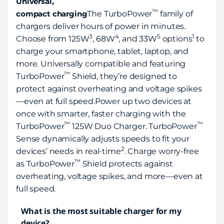
Universal,
™
compact charging
The TurboPower
family of
chargers deliver hours of power in minutes.
3
4
5
1
Choose from 125W
, 68W
, and 33W
options
to
charge your smartphone, tablet, laptop, and
more. Universally compatible and featuring
™
TurboPower
Shield, they’re designed to
protect against overheating and voltage spikes
—even at full speed.
Power up two devices at
once with smarter, faster charging with the
™
™
TurboPower
125W Duo Charger. TurboPower
Sense dynamically adjusts speeds to fit your
2
devices’ needs in real-time
. Charge worry-free
™
as TurboPower
Shield protects against
overheating, voltage spikes, and more—even at
full speed.
What is the most suitable charger for my
device?