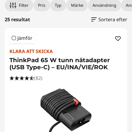
Filter
Pris
Typ
Märke
Användning
An
25 resultat
Sortera efter
Jämför
KLARA ATT SKICKA
ThinkPad 65 W tunn nätadapter
(USB Type-C) – EU/INA/VIE/ROK
(82)