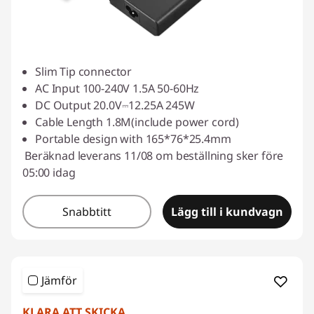
Slim Tip connector
AC Input 100-240V 1.5A 50-60Hz
DC Output 20.0V⎓12.25A 245W
Cable Length 1.8M(include power cord)
Portable design with 165*76*25.4mm
Beräknad leverans 11/08 om beställning sker före
05:00 idag
Snabbtitt
Lägg till i kundvagn
Jämför
KLARA ATT SKICKA