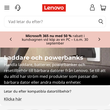
P
hoppa vidare till huvudinnehållet
o
w
Currently displaying item 3 of 3
e
Microsoft 365 nu med 50 %
rabatt i
kundvagnen vid köp av en PC – t.o.m. 30
september
r
B
Laddare och powerbanks
Handla laddare, batterier, powerbanker och
a
resetillbehör till bärbara datorer från Lenovo. Se till att
du alltid har ström med produkter som passar din
n
bärbara dator eller andra mobila enheter.
k
Letar du efter kompatibla datortillbehör?
s
Klicka här