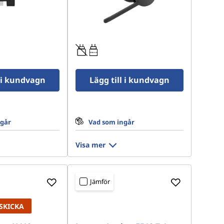
0.95W-3.25W
l i kundvagn
Lägg till i kundvagn
ngår
Vad som ingår
Visa mer
Jämför
SKICKA