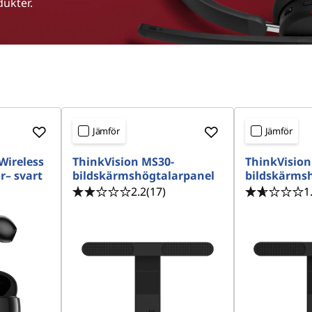
ukter.
Jämför
Jämför
Wireless
ThinkVision MS30-
ThinkVision
r– svart
bildskärmshögtalarpanel
bildskärms
2.2
(17)
1