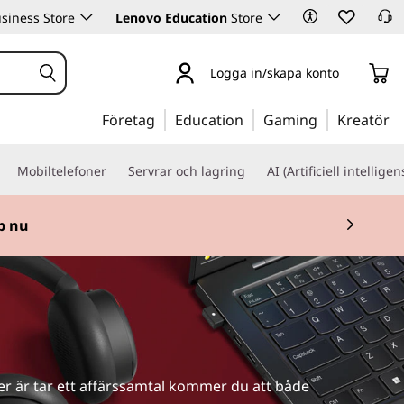
siness Store
Lenovo Education
Store
Logga in/skapa konto
Företag
Education
Gaming
Kreatör
Mobiltelefoner
Servrar och lagring
AI (Artificiell intelligen
p nu
ler är tar ett affärssamtal kommer du att både