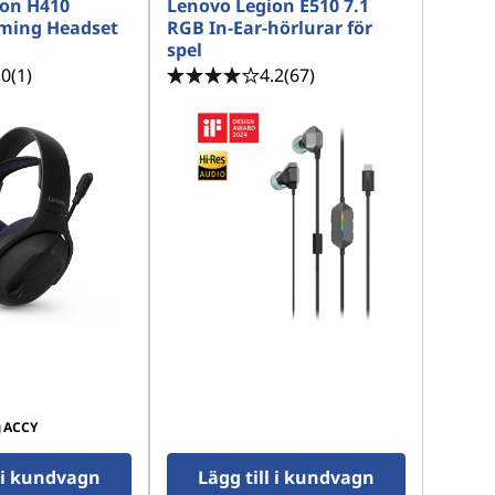
ion H410
Lenovo Legion E510 7.1
aming Headset
RGB In-Ear-hörlurar för
spel
.0
(1)
4.2
(67)
g
ACCY
l i kundvagn
Lägg till i kundvagn