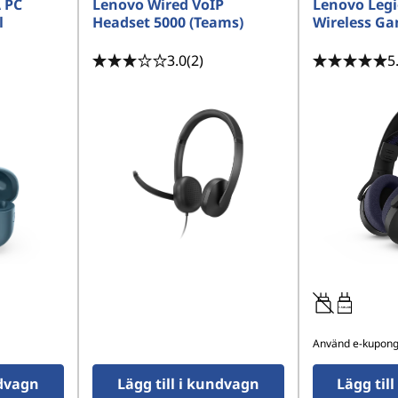
 PC
Lenovo Wired VoIP
Lenovo Leg
l
Headset 5000 (Teams)
Wireless G
3.0
(2)
5
1.5W-2W
Använd e-kupon
ndvagn
Lägg till i kundvagn
Lägg til