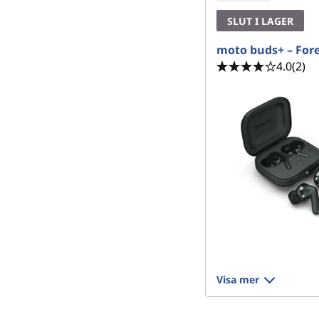
SLUT I LAGER
moto buds+ – Fore
4.0
(2)
Visa mer