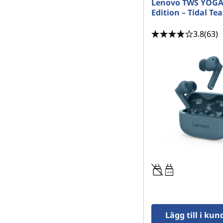
Lenovo TWS YOGA
Edition – Tidal Tea
3.8
(63)
3W-4W
Lägg till i ku