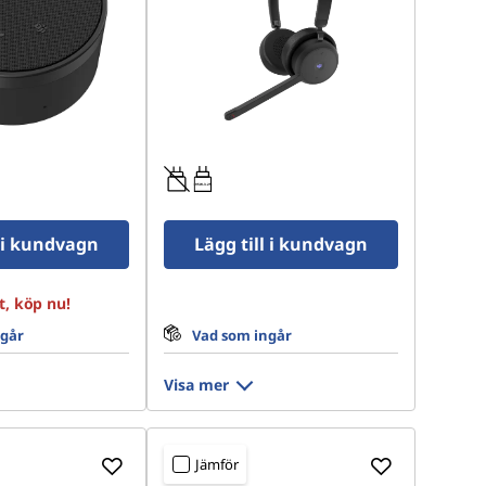
0.95W-3.25W
l i kundvagn
Lägg till i kundvagn
t, köp nu!
ngår
Vad som ingår
Visa mer
Jämför