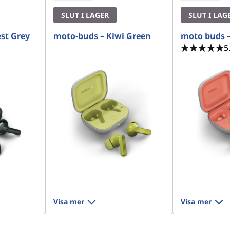
SLUT I LAGER
SLUT I LAG
st Grey
moto-buds – Kiwi Green
moto buds –
5
Visa mer
Visa mer