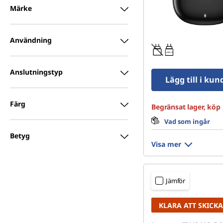
Märke
Användning
0.15W-1.5W
Anslutningstyp
Lägg till i ku
Färg
Begränsat lager, köp 
Vad som ingår
Betyg
Visa mer
Jämför
KLARA ATT SKICKA