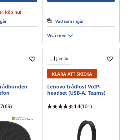
r, köp nu!
ngår
Vad som ingår
Visa mer
Jämför
KLARA ATT SKICKA
trådbunden
Lenovo trådlöst VoIP-
efon
headset (USB-A, Teams)
.7
(69)
4.4
(101)