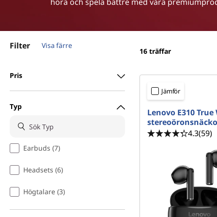
höra och spela bättre med våra premiumprod
u
v
u
d
Filter
Visa färre
i
16
träffar
n
n
Pris
e
Jämför
h
å
Typ
Lenovo E310 True 
l
stereoöronsnäcko
l
4.3
(59)
e
t
Earbuds (7)
Headsets (6)
Högtalare (3)