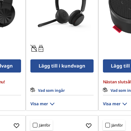
0.95W-3.25W
ndvagn
Lägg till i kundvagn
Lägg til
nu!
Nästan slutsål
Vad som ingår
Vad som i
Visa mer
Visa mer
Jämför
Jämför