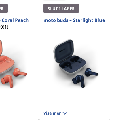
ER
SLUT I LAGER
 Coral Peach
moto buds – Starlight Blue
.0
(1)
Visa mer