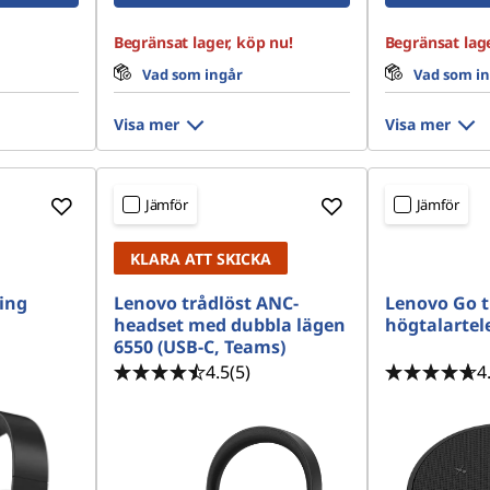
Begränsat lager, köp nu!
Begränsat lage
Vad som ingår
Vad som i
Visa mer
Visa mer
Jämför
Jämför
KLARA ATT SKICKA
ing
Lenovo trådlöst ANC-
Lenovo Go 
headset med dubbla lägen
högtalartel
6550 (USB-C, Teams)
4.5
(5)
4