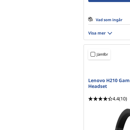
Vad som ingår
Visa mer
Jämför
Lenovo H210 Gam
Headset
4.4
(10)