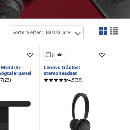
Sortera efter :
Bästsäljare
Jämför
 MS30 (S)-
Lenovo trådlöst
högtalarpanel
stereoheadset
.7
(23)
4.5
(36)