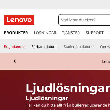
S
p
e
h
o
PRODUKTER
LÖSNINGAR
TJÄNSTER
SUPPORT
a
p
p
k
Erbjudanden
Bärbara datorer
Stationära datorer
Works
a
v
e
Currently displaying item 2 of 3
i
Leno
d
r
a
r
s
e
Ljudlösninga
t
i
Ljudlösningar
l
l
Här kan du hitta allt från bullerreducerande 
h