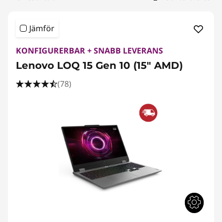
o
r
Jämför
e
KONFIGURERBAR + SNABB LEVERANS
r
Lenovo LOQ 15 Gen 10 (15" AMD)
f
(78)
ö
r
v
i
d
e