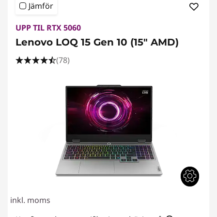
e
Jämför
d
UPP TIL RTX 5060
i
Lenovo LOQ 15 Gen 10 (15" AMD)
(78)
g
e
r
i
n
g
inkl. moms