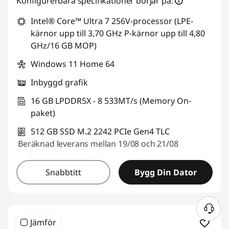
Konfigurerbara specifikationer börjar på:
Intel® Core™ Ultra 7 256V-processor (LPE-
kärnor upp till 3,70 GHz P-kärnor upp till 4,80
GHz/16 GB MOP)
Windows 11 Home 64
Inbyggd grafik
16 GB LPDDR5X - 8 533MT/s (Memory On-
paket)
512 GB SSD M.2 2242 PCIe Gen4 TLC
Beräknad leverans mellan 19/08 och 21/08
Snabbtitt
Bygg Din Dator
Jämför