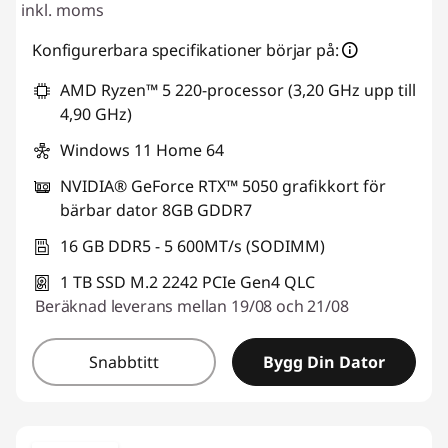
inkl. moms
o
Konfigurerbara specifikationer börjar på:
-
AMD Ryzen™ 5 220-processor (3,20 GHz upp till
o
4,90 GHz)
c
Windows 11 Home 64
NVIDIA® GeForce RTX™ 5050 grafikkort för
h
bärbar dator 8GB GDDR7
f
16 GB DDR5 - 5 600MT/s (SODIMM)
o
1 TB SSD M.2 2242 PCIe Gen4 QLC
Beräknad leverans mellan 19/08 och 21/08
t
o
Snabbtitt
Bygg Din Dator
r