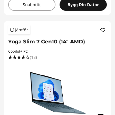
Snabbtitt
Bygg Din Dator
Jämför
Yoga Slim 7 Gen10 (14" AMD)
Copilot+ PC
(18)