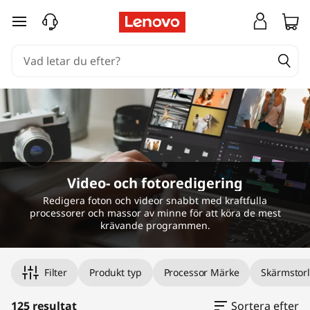
B
hoppa vidare till huvudinnehållet
ä
r
b
a
r
Video- och fotoredigering
a
Redigera foton och videor snabbt med kraftfulla
processorer och massor av minne för att köra de mest
d
krävande programmen.
a
Filter
Produkt typ
Processor Märke
Skärmstor
t
125 resultat
Sortera efter