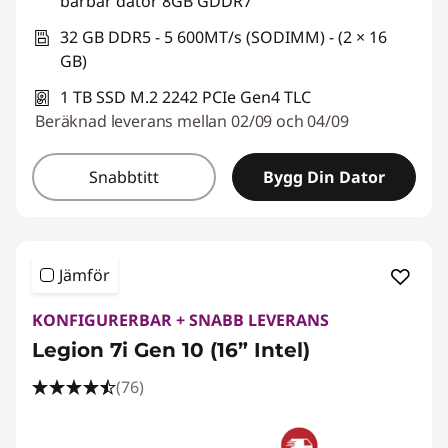
bärbar dator 8GB GDDR7
32 GB DDR5 - 5 600MT/s (SODIMM) - (2 × 16
GB)
1 TB SSD M.2 2242 PCIe Gen4 TLC
Beräknad leverans mellan 02/09 och 04/09
Snabbtitt
Bygg Din Dator
Jämför
KONFIGURERBAR + SNABB LEVERANS
Legion 7i Gen 10 (16” Intel)
(76)