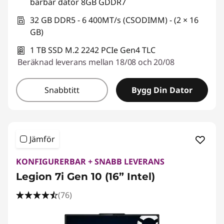
bärbar dator 8GB GDDR7
32 GB DDR5 - 6 400MT/s (CSODIMM) - (2 × 16
GB)
1 TB SSD M.2 2242 PCIe Gen4 TLC
Beräknad leverans mellan 18/08 och 20/08
Snabbtitt
Bygg Din Dator
Jämför
KONFIGURERBAR + SNABB LEVERANS
Legion 7i Gen 10 (16” Intel)
(76)