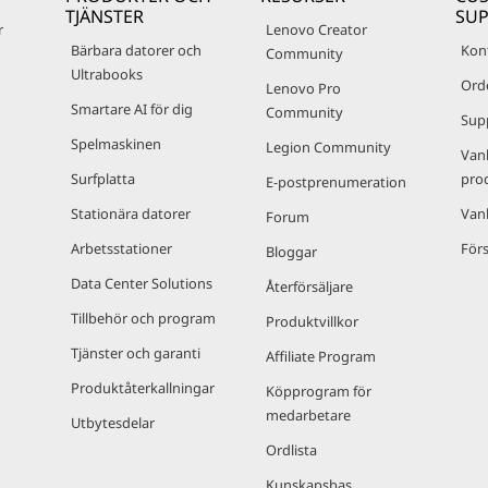
TJÄNSTER
SU
r
Lenovo Creator
Bärbara datorer och
Kon
Community
Ultrabooks
Ord
Lenovo Pro
Smartare AI för dig
Community
Sup
Spelmaskinen
Legion Community
Van
Surfplatta
pro
E-postprenumeration
Stationära datorer
Van
Forum
Arbetsstationer
Förs
Bloggar
Data Center Solutions
Återförsäljare
Tillbehör och program
Produktvillkor
Tjänster och garanti
Affiliate Program
Produktåterkallningar
Köpprogram för
medarbetare
Utbytesdelar
Ordlista
Kunskapsbas