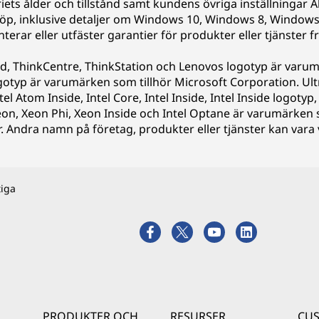
riets ålder och tillstånd samt kundens övriga inställningar 
köp, inklusive detaljer om Windows 10, Windows 8, Windows 
rar eller utfäster garantier för produkter eller tjänster fr
ad, ThinkCentre, ThinkStation och Lenovos logotyp är varum
yp är varumärken som tillhör Microsoft Corporation. Ultr
ntel Atom Inside, Intel Core, Intel Inside, Intel Inside logotyp
eon, Xeon Phi, Xeon Inside och Intel Optane är varumärken s
r. Andra namn på företag, produkter eller tjänster kan va
tiga
PRODUKTER OCH
RESURSER
CU