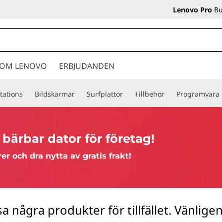
Lenovo Pro
Bu
OM LENOVO
ERBJUDANDEN
tations
Bildskärmar
Surfplattor
Tillbehör
Programvara
ärbar dator för företag!
r och dra nytta av gratis frakt!
isa några produkter för tillfället. Vänlig