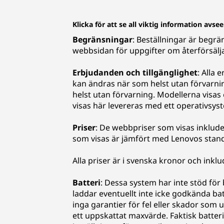
Klicka för att se all viktig information avs
Begränsningar
: Beställningar är begrä
webbsidan för uppgifter om återförsälj
Erbjudanden och tillgänglighet
: Alla 
kan ändras när som helst utan förvarn
helst utan förvarning. Modellerna visas e
visas här levereras med ett operativsys
Priser
: De webbpriser som visas inklude
som visas är jämfört med Lenovos standa
Alla priser är i svenska kronor och ink
Batteri
: Dessa system har inte stöd fö
laddar eventuellt inte icke godkända bat
inga garantier för fel eller skador so
ett uppskattat maxvärde. Faktisk batter