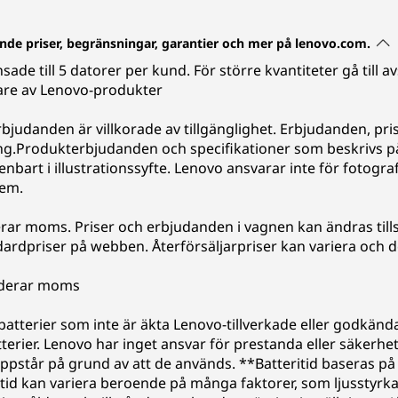
eende priser, begränsningar, garantier och mer på lenovo.com.
nsade till 5 datorer per kund. För större kvantiteter gå till 
are av Lenovo-produkter
erbjudanden är villkorade av tillgänglighet. Erbjudanden, pris
ing.Produkterbjudanden och specifikationer som beskrivs 
nbart i illustrationssyfte. Lenovo ansvarar inte för fotogra
tem.
rar moms. Priser och erbjudanden i vagnen kan ändras tills
rdpriser på webben. Återförsäljarpriser kan variera och d
luderar moms
r batterier som inte är äkta Lenovo-tillverkade eller godkä
terier. Lenovo har inget ansvar för prestanda eller säkerhe
m uppstår på grund av att de används. **Batteritid baseras
itid kan variera beroende på många faktorer, som ljusstyrka