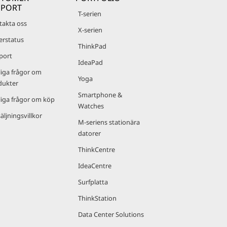
PPORT
T-serien
takta oss
X-serien
erstatus
ThinkPad
port
IdeaPad
liga frågor om
Yoga
dukter
Smartphone &
liga frågor om köp
Watches
äljningsvillkor
M-seriens stationära
datorer
ThinkCentre
IdeaCentre
Surfplatta
ThinkStation
Data Center Solutions