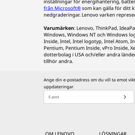
inställningar för energihantering, batte
från Microsoft®
som kan gälla för ditt 
nedgraderingar. Lenovo varken represente
Varumärken
: Lenovo, ThinkPad, IdeaP
Windows, Windows NT och Windows logot
Inside, Intel, Intel logotyp, Intel Atom, I
Pentium, Pentium Inside, vPro Inside, X
dotterbolag i USA och/eller andra lände
tillhör andra.
Ange din e-postadress om du vill ta emot vik
uppdateringar
E-post
OM LENOVO
LÖSNINGAR